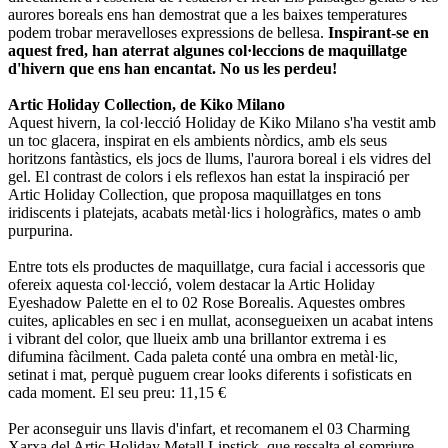
aurores boreals ens han demostrat que a les baixes temperatures
podem trobar meravelloses expressions de bellesa.
Inspirant-se en
aquest fred, han aterrat algunes col·leccions de maquillatge
d'hivern que ens han encantat. No us les perdeu!
Artic Holiday Collection, de Kiko Milano
Aquest hivern, la col·lecció Holiday de Kiko Milano s'ha vestit amb
un toc glacera, inspirat en els ambients nòrdics, amb els seus
horitzons fantàstics, els jocs de llums, l'aurora boreal i els vidres del
gel. El contrast de colors i els reflexos han estat la inspiració per
Artic Holiday Collection, que proposa maquillatges en tons
iridiscents i platejats, acabats metàl·lics i hologràfics, mates o amb
purpurina.
Entre tots els productes de maquillatge, cura facial i accessoris que
ofereix aquesta col·lecció, volem destacar la Artic Holiday
Eyeshadow Palette en el to 02 Rose Borealis. Aquestes ombres
cuites, aplicables en sec i en mullat, aconsegueixen un acabat intens
i vibrant del color, que llueix amb una brillantor extrema i es
difumina fàcilment. Cada paleta conté una ombra en metàl·lic,
setinat i mat, perquè puguem crear looks diferents i sofisticats en
cada moment. El seu preu: 11,15 €
Per aconseguir uns llavis d'infart, et recomanem el 03 Charming
Xarxa del Artic Holiday Metall Lipstick, que ressalta el somriure