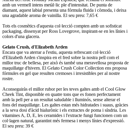
amb un vermell intens metàl·lic ple d'intensitat. De punta de
diamant, aquest labial presenta una fórmula fluida i còmoda, i deixa
una agradable aroma de vainilla. El seu preu: 7,65 €
Tots els cosmètics d'aquesta col·lecció compten amb un sofisticat
packaging, dissenyat per Ross Lovegrove, inspirant-se en les línies i
colors d'una glacera.
Gelato Crush, d'Elizabeth Arden
Encara que va aterrar a l'estiu, aquesta refrescant col·lecció
d'Elizabeth Arden s'inspira en el fred sobre la nostra pell com el
millor truc de bellesa, per això és també una meravellosa proposta de
maquillatge d'hivern. El Gelato Crush Color Collection ens proposa
fórmules en gel que resulten cremoses i irresistibles per al nostre
rostre.
Aconseguiràs el millor rubor per les teves galtes amb el Cool Glow
Cheek Tint, disponible en quatre tons que es fonen perfectament
amb la pell per a un resultat saludable i lluminós, sense alterar el
fons del maquillatge. Les galtes estan més hidratades i suaus, gràcies
a la seva dosi d'àcid hialurònic i els extractes de poma i síndria. Les
vitamines A, D, E, les ceramides i l'extracte fungi funcionen com un
col·lagen natural, garantint més fermesa i menys línies d'expressió.
El seu preu: 39 €