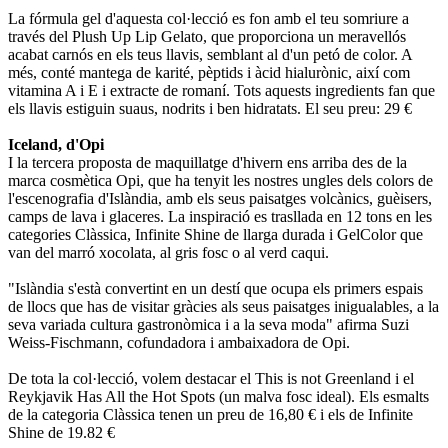
La fórmula gel d'aquesta col·lecció es fon amb el teu somriure a
través del Plush Up Lip Gelato, que proporciona un meravellós
acabat carnós en els teus llavis, semblant al d'un petó de color. A
més, conté mantega de karité, pèptids i àcid hialurònic, així com
vitamina A i E i extracte de romaní. Tots aquests ingredients fan que
els llavis estiguin suaus, nodrits i ben hidratats. El seu preu: 29 €
Iceland, d'Opi
I la tercera proposta de maquillatge d'hivern ens arriba des de la
marca cosmètica Opi, que ha tenyit les nostres ungles dels colors de
l'escenografia d'Islàndia, amb els seus paisatges volcànics, guèisers,
camps de lava i glaceres. La inspiració es trasllada en 12 tons en les
categories Clàssica, Infinite Shine de llarga durada i GelColor que
van del marró xocolata, al gris fosc o al verd caqui.
"Islàndia s'està convertint en un destí que ocupa els primers espais
de llocs que has de visitar gràcies als seus paisatges inigualables, a la
seva variada cultura gastronòmica i a la seva moda" afirma Suzi
Weiss-Fischmann, cofundadora i ambaixadora de Opi.
De tota la col·lecció, volem destacar el This is not Greenland i el
Reykjavik Has All the Hot Spots (un malva fosc ideal). Els esmalts
de la categoria Clàssica tenen un preu de 16,80 € i els de Infinite
Shine de 19.82 €