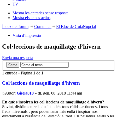
TV
Mostra les entrades sense resposta
Mostra els temes actius
Índex del fòrum
Comunitat
El Bloc de GuiaNupcial
Vista d’impressió
Col·leccions de maquillatge d’hivern
Envia una resposta
1 entrada • Pàgina
1
de
1
Col·leccions de maquillatge d’hivern
Autor:
Gisela010
» dl. gen. 08, 2018 11:44 am
En què s'inspiren les col·leccions de maquillatge d'hivern?
Sovint, dividim entre la dualitat dels tons càlids -estiuencs- i tons
freds -hivernals-, però podem anar més enllà i inspirar-nos
directament a l'essència de l'estació: el fred. Els paisatges gelats o les