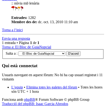
:: núvia mil·lenària
Entrades:
1282
Membre des de:
dc. oct. 13, 2010 11:10 am
Torna a l’inici
Envia una resposta
1 entrada • Pàgina
1
de
1
Torna a: El Bloc de GuiaNupcial
Salta a :
Qui està connectat
Usuaris navegant en aquest fòrum: No hi ha cap usuari registrat i 11
visitants
L’equip
•
Elimina totes les galetes del fòrum
• Totes les hores
són UTC + 1 hora
Funciona amb
phpBB
® Forum Software © phpBB Group
Traducció del phpBB: Isaac Garcia Abrodos