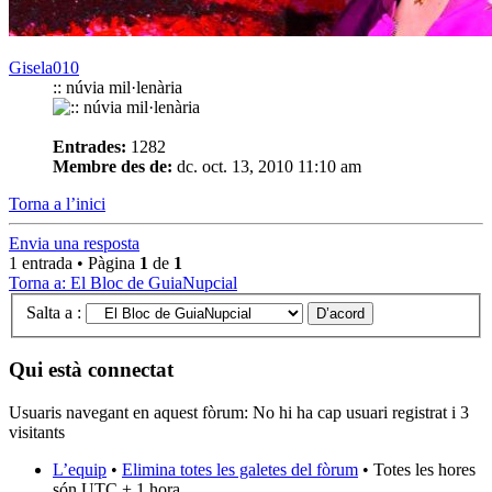
Gisela010
:: núvia mil·lenària
Entrades:
1282
Membre des de:
dc. oct. 13, 2010 11:10 am
Torna a l’inici
Envia una resposta
1 entrada • Pàgina
1
de
1
Torna a: El Bloc de GuiaNupcial
Salta a :
Qui està connectat
Usuaris navegant en aquest fòrum: No hi ha cap usuari registrat i 3
visitants
L’equip
•
Elimina totes les galetes del fòrum
• Totes les hores
són UTC + 1 hora