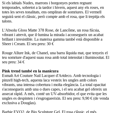
Si els labials Nudes, marrons i borgonyes porten regnant
temporades, sobretot a la tardor i hivern, aquest any els roses, en
totes les seves tonalitats, ens ompliran de somriures. El vermell
seguirà sent el clàssic, però compte amb el rosa, que li trepitja els
talons.
L'Absolu Gloss Matte 378 Rose, de Lancôme, un rosa fúcsia,
vibrant i atrevit, que il·lumina la mirada i aconsegueix un acabat
brillant i irresistible. La mateixa gamma també està disponible a
Sheer i Cream. El seu preu: 30 €
Rouge Allure Ink, de Chanel, una barra líquida mat, que tenyeix el
teu somriure d'aquest suau rosa amb total intensitat i lluminositat. El
seu preu: 34 €
Pink trend també en la manicura
Esmalt Art Couture Nail Lacquer d'Artdeco. Amb tecnologia i
pinzell high-tech, aquesta laca vesteix les ungles amb colors
vibrants, una intensa cobertura i molta elegància. La total opacitat
s'aconsegueix amb una o dues capes, i el seu acabat gel ofereix un
assecat ràpid. A més, conté un UV-absorbidor, el que evita que les
ungles es despinten i s'esgrogueeixin. El seu preu: 9,90 € (de venda
exclusiva a Douglas).
Barbie EVO2, de Bio Sculpture Gel. El rosa clàssic, el més