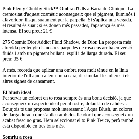
Pink Plenty Chubby Stick™ Ombra d'Ulls a Barra de Clinique. La
cremositat d'aquest cosmètic aconsegueix que el pigment, lluminós i
afavoridor, llisqui suaument per la parpella. Si s'aplica una vegada,
el resultat és suau; si es donen més passades, l'aparença és més
intensa. El seu preu: 21 €
275 Cosmic Dior Addict Fluid Shadow, de Dior. La proposta més
atrevida per tenyir els nostres parpelles de rosa ens arriba en versió
fluida i amb un pigment brillant -espill i de llarga durada. El seu
preu: 35 €
A més, recorda que aplicar una ombra rosa molt tènue en la línia
inferior de l'ull ajuda a tenir bona cara, dissimulant les ulleres i els
altres signes de cansament.
El blush ideal
Fer servir un coloret en to rosa sempre és una bona decisió, ja que
aconsegueix un aspecte ideal per al rostre, dotant-lo de calidesa.
Bourjois té una proposta molt interessant: l'Aqua Blush, un coloret
de llarga durada que s'aplica amb dosificador i que aconsegueix un
acabat fresc no gras. Hem seleccionat el to Pink Twice, però també
està disponible en tres tons més.
Somriu a rosa