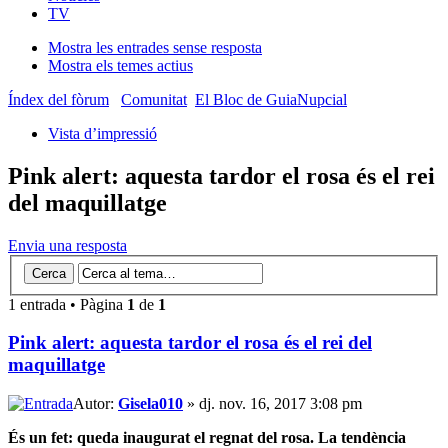
TV
Mostra les entrades sense resposta
Mostra els temes actius
Índex del fòrum
Comunitat
El Bloc de GuiaNupcial
Vista d’impressió
Pink alert: aquesta tardor el rosa és el rei
del maquillatge
Envia una resposta
1 entrada • Pàgina
1
de
1
Pink alert: aquesta tardor el rosa és el rei del
maquillatge
Autor:
Gisela010
» dj. nov. 16, 2017 3:08 pm
És un fet: queda inaugurat el regnat del rosa. La tendència