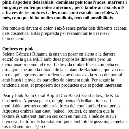
pink s'apodera dels labials -dominats pels tons Nudes, marrons i
borgonyes en temporades anteriors-, però també arriba als ulls
a través de les ombres i a les mans amb esmalts increïbles. A
més, com que hi ha moltes tonalitats, tens mil possibilitats
Per rendir-te davant el color, i això sense parlar dels diferents acabats
dels cosmètics. Estàs preparada per reenamorar-te del rosa?
Comencem!
Ombres en pink
Selena Gómez i Rihanna ja ens van posar en alerta a la darrera
edició de la gala MET amb dues propostes diferents però un
denominador comú: el rosa. L'atrevida ombra fúcsia competia en
protagonisme amb la mirada de la cantant de Barbados, que va crear
un maquillatge rosa amb reflexos que destacava la zona del pòmul
amb blush i tenyia les parpelles de pigment pink. Per seguir la
tendència rosa, et proposem dos productes que et poden interessar.
Pearly Pink-Satin Coral Bright Duo Baked Eyeshadow, de Kiko
Cosmetics. Aquesta paleta, de pigmentació brillant, intensa i
modulable, permet combinar la força del corall amb el rosa perlat.
Aquestes ombres han estat "baked" (cuites), de manera que la
textura és adherent (tant en sec com en mullat), a més de suau i
cremosa. La fórmula ha estat enriquida amb oli de gessamí, camèlia i
rosa. El seu preu: 7,95 €