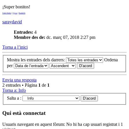
¡Super bonitos!
Todo Padres
|
Gycza
|
PandaGG
saraydavid
Entrades:
4
Membre des de:
dc. març 07, 2018 2:27 pm
Torna a l’inici
Mostra les entrades dels darrers:
Ordena
per
Envia una resposta
2 entrades • Pàgina
1
de
1
Torna a: Info
Salta a :
Qui està connectat
Usuaris navegant en aquest fòrum: No hi ha cap usuari registrat i 1