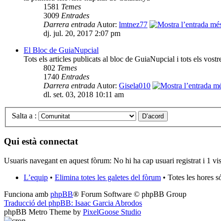
1581
Temes
3009
Entrades
Darrera entrada
Autor:
lmtnez77
dj. jul. 20, 2017 2:07 pm
El Bloc de GuiaNupcial
Tots els articles publicats al bloc de GuiaNupcial i tots els vost
802
Temes
1740
Entrades
Darrera entrada
Autor:
Gisela010
dl. set. 03, 2018 10:11 am
Salta a :
Qui està connectat
Usuaris navegant en aquest fòrum: No hi ha cap usuari registrat i 1 vis
L’equip
•
Elimina totes les galetes del fòrum
• Totes les hores 
Funciona amb
phpBB
® Forum Software © phpBB Group
Traducció del phpBB: Isaac Garcia Abrodos
phpBB Metro Theme by
PixelGoose Studio