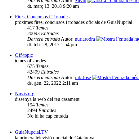
Darrera entrada
Autor:
Silvin
dt. març 13, 2018 9:20 am
Fires, Concursos i Trobades
pròximes fires, concursos i trobades oficials de GuiaNupcial
417
Temes
20093
Entrades
Darrera entrada
Autor:
nuriarodra
dt. feb. 28, 2017 1:54 pm
Off-topic
temes off-bodes..
675
Temes
42499
Entrades
Darrera entrada
Autor:
rubiJose
ds. gen. 22, 2022 2:11 am
Nuvis.org
dissenya la web del teu casament
194
Temes
2494
Entrades
No hi ha cap entrada
GuiaNupcial.TV
la primera televisió nupcial de Catalunya