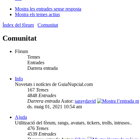
Mostra les entrades sense resposta
Mostra els temes actius
Índex del fòrum
Comunitat
Comunitat
Fòrum
Temes
Entrades
Darrera entrada
Info
Novetats i notícies de GuiaNupcial.com
167
Temes
4848
Entrades
Darrera entrada
Autor:
saraydavid
ds. maig 01, 2021 10:54 am
Ajuda
Utilització del fòrum, rangs, avatars, tickers, trolls, intrusos..
476
Temes
4539
Entrades