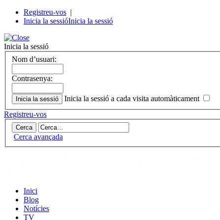
Registreu-vos
|
Inicia la sessió
Inicia la sessió
Inicia la sessió
Nom d’usuari:
Contrasenya:
Inicia la sessió a cada visita automàticament
Registreu-vos
Cerca avançada
Inici
Blog
Notícies
TV