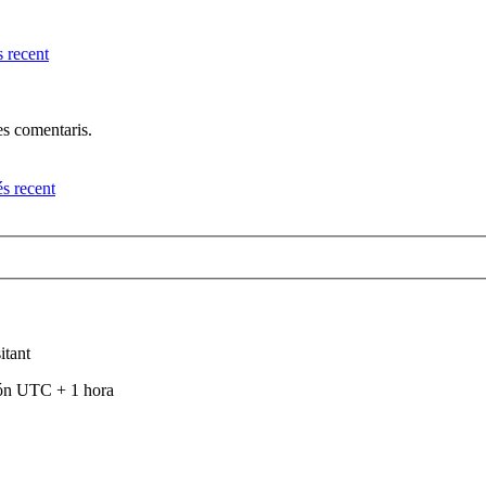
res comentaris.
itant
són UTC + 1 hora