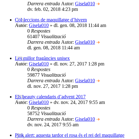
Darrera entrada
Autor:
Gisela010
dv. feb. 02, 2018 4:23 pm
Col·leccions de maquillatge d’hivern
Autor:
Gisela010
» dl. gen. 08, 2018 11:44 am
0
Respostes
61407
Visualització
Darrera entrada
Autor:
Gisela010
dl. gen. 08, 2018 11:44 am
Les millor fragàncies unisex
Autor:
Gisela010
» dl. nov. 27, 2017 1:28 pm
0
Respostes
59877
Visualització
Darrera entrada
Autor:
Gisela010
dl. nov. 27, 2017 1:28 pm
Els beauty calendaris d’advent 2017
Autor:
Gisela010
» dv. nov. 24, 2017 9:55 am
0
Respostes
58752
Visualització
Darrera entrada
Autor:
Gisela010
dv. nov. 24, 2017 9:55 am
Pink alert: aquesta tardor el rosa és el rei del maquillatge