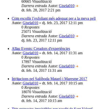
60665
Visualització
Darrera entrada
Autor:
Gisela010
dt. feb. 28, 2017 2:21 pm
Com escollir l’exfoliant més adequat per a la meva pell
Autor:
Gisela010
» dj. feb. 23, 2017 12:11 pm
0
Respostes
25071
Visualització
Darrera entrada
Autor:
Gisela010
dj. feb. 23, 2017 12:11 pm
Allau Events: Creadors d'experiències
Autor:
Gisela010
» dt. feb. 14, 2017 11:31 am
0
Respostes
17897
Visualització
Darrera entrada
Autor:
Gisela010
dt. feb. 14, 2017 11:31 am
Invitacions pel Salóboda Mataró i Maresme 2017
Autor:
Gisela010
» dt. feb. 14, 2017 10:15 am
0
Respostes
18070
Visualització
Darrera entrada
Autor:
Gisela010
dt. feb. 14, 2017 10:15 am
Tres propostes irresistibles per gaudir de Sant Valentí