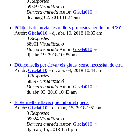
0
Respostes
59369
Visualització
Darrera entrada
Autor:
Gisela010
dc. maig 02, 2018 11:24 am
Pentinats de núvia: les millors propostes per donar el 'Sí'
Autor:
Gisela010
» dj. abr. 19, 2018 10:35 am
0
Respostes
58901
Visualització
Darrera entrada
Autor:
Gisela010
dj. abr. 19, 2018 10:35 am
Deu consells per elevar els glutis, sense necessitat de ciru
Autor:
Gisela010
» dt. abr. 03, 2018 10:43 am
0
Respostes
58397
Visualització
Darrera entrada
Autor:
Gisela010
dt. abr. 03, 2018 10:43 am
El vermell de llavis que millor et queda
Autor:
Gisela010
» dj. març 15, 2018 1:51 pm
0
Respostes
59024
Visualització
Darrera entrada
Autor:
Gisela010
dj. març 15, 2018 1:51 pm