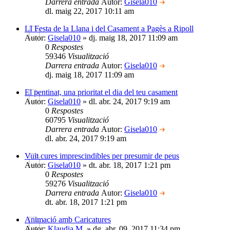
Darrera entrada
Autor:
Gisela010
dl. maig 22, 2017 10:11 am
LI Festa de la Llana i del Casament a Pagès a Ripoll
Autor:
Gisela010
» dj. maig 18, 2017 11:09 am
0
Respostes
59346
Visualització
Darrera entrada
Autor:
Gisela010
dj. maig 18, 2017 11:09 am
El pentinat, una prioritat el dia del teu casament
Autor:
Gisela010
» dl. abr. 24, 2017 9:19 am
0
Respostes
60795
Visualització
Darrera entrada
Autor:
Gisela010
dl. abr. 24, 2017 9:19 am
Vuit cures imprescindibles per presumir de peus
Autor:
Gisela010
» dt. abr. 18, 2017 1:21 pm
0
Respostes
59276
Visualització
Darrera entrada
Autor:
Gisela010
dt. abr. 18, 2017 1:21 pm
Animació amb Caricatures
Autor:
Klaudia M.
» dg. abr. 09, 2017 11:34 pm