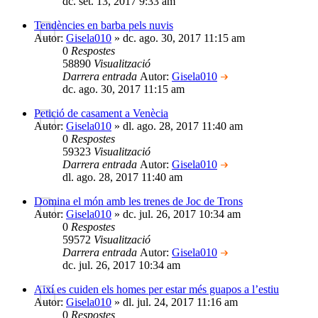
dc. set. 13, 2017 9:33 am
Tendències en barba pels nuvis
Autor:
Gisela010
» dc. ago. 30, 2017 11:15 am
0
Respostes
58890
Visualització
Darrera entrada
Autor:
Gisela010
dc. ago. 30, 2017 11:15 am
Petició de casament a Venècia
Autor:
Gisela010
» dl. ago. 28, 2017 11:40 am
0
Respostes
59323
Visualització
Darrera entrada
Autor:
Gisela010
dl. ago. 28, 2017 11:40 am
Domina el món amb les trenes de Joc de Trons
Autor:
Gisela010
» dc. jul. 26, 2017 10:34 am
0
Respostes
59572
Visualització
Darrera entrada
Autor:
Gisela010
dc. jul. 26, 2017 10:34 am
Així es cuiden els homes per estar més guapos a l’estiu
Autor:
Gisela010
» dl. jul. 24, 2017 11:16 am
0
Respostes