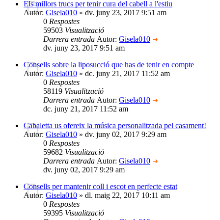
Els millors trucs per tenir cura del cabell a l'estiu
Autor:
Gisela010
» dv. juny 23, 2017 9:51 am
0
Respostes
59503
Visualització
Darrera entrada
Autor:
Gisela010
dv. juny 23, 2017 9:51 am
Consells sobre la liposucció que has de tenir en compte
Autor:
Gisela010
» dc. juny 21, 2017 11:52 am
0
Respostes
58119
Visualització
Darrera entrada
Autor:
Gisela010
dc. juny 21, 2017 11:52 am
Cabaletta us ofereix la música personalitzada pel casament!
Autor:
Gisela010
» dv. juny 02, 2017 9:29 am
0
Respostes
59682
Visualització
Darrera entrada
Autor:
Gisela010
dv. juny 02, 2017 9:29 am
Consells per mantenir coll i escot en perfecte estat
Autor:
Gisela010
» dl. maig 22, 2017 10:11 am
0
Respostes
59395
Visualització