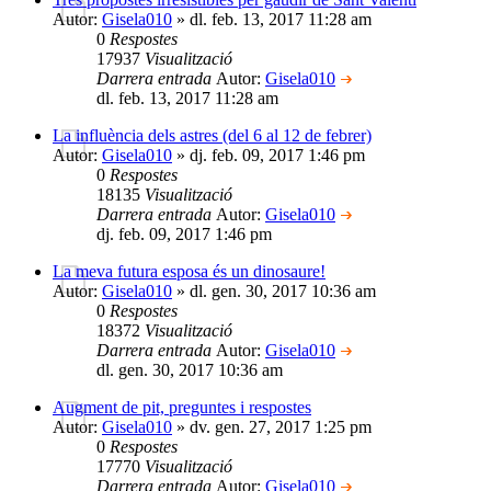
Autor:
Gisela010
» dl. feb. 13, 2017 11:28 am
0
Respostes
17937
Visualització
Darrera entrada
Autor:
Gisela010
dl. feb. 13, 2017 11:28 am
La influència dels astres (del 6 al 12 de febrer)
Autor:
Gisela010
» dj. feb. 09, 2017 1:46 pm
0
Respostes
18135
Visualització
Darrera entrada
Autor:
Gisela010
dj. feb. 09, 2017 1:46 pm
La meva futura esposa és un dinosaure!
Autor:
Gisela010
» dl. gen. 30, 2017 10:36 am
0
Respostes
18372
Visualització
Darrera entrada
Autor:
Gisela010
dl. gen. 30, 2017 10:36 am
Augment de pit, preguntes i respostes
Autor:
Gisela010
» dv. gen. 27, 2017 1:25 pm
0
Respostes
17770
Visualització
Darrera entrada
Autor:
Gisela010