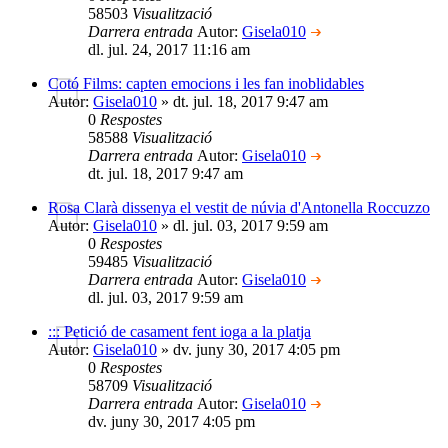
58503
Visualització
Darrera entrada
Autor:
Gisela010
dl. jul. 24, 2017 11:16 am
Cotó Films: capten emocions i les fan inoblidables
Autor:
Gisela010
» dt. jul. 18, 2017 9:47 am
0
Respostes
58588
Visualització
Darrera entrada
Autor:
Gisela010
dt. jul. 18, 2017 9:47 am
Rosa Clarà dissenya el vestit de núvia d'Antonella Roccuzzo
Autor:
Gisela010
» dl. jul. 03, 2017 9:59 am
0
Respostes
59485
Visualització
Darrera entrada
Autor:
Gisela010
dl. jul. 03, 2017 9:59 am
::: Petició de casament fent ioga a la platja
Autor:
Gisela010
» dv. juny 30, 2017 4:05 pm
0
Respostes
58709
Visualització
Darrera entrada
Autor:
Gisela010
dv. juny 30, 2017 4:05 pm