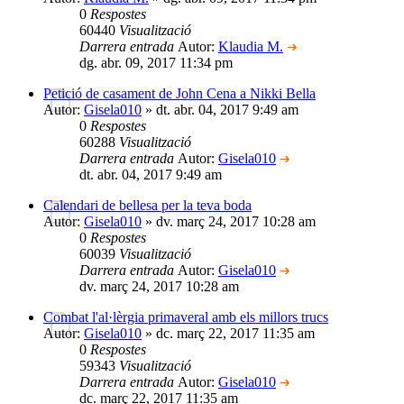
0
Respostes
60440
Visualització
Darrera entrada
Autor:
Klaudia M.
dg. abr. 09, 2017 11:34 pm
Petició de casament de John Cena a Nikki Bella
Autor:
Gisela010
» dt. abr. 04, 2017 9:49 am
0
Respostes
60288
Visualització
Darrera entrada
Autor:
Gisela010
dt. abr. 04, 2017 9:49 am
Calendari de bellesa per la teva boda
Autor:
Gisela010
» dv. març 24, 2017 10:28 am
0
Respostes
60039
Visualització
Darrera entrada
Autor:
Gisela010
dv. març 24, 2017 10:28 am
Combat l'al·lèrgia primaveral amb els millors trucs
Autor:
Gisela010
» dc. març 22, 2017 11:35 am
0
Respostes
59343
Visualització
Darrera entrada
Autor:
Gisela010
dc. març 22, 2017 11:35 am