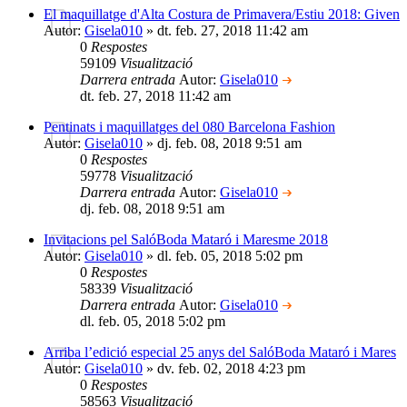
El maquillatge d'Alta Costura de Primavera/Estiu 2018: Given
Autor:
Gisela010
» dt. feb. 27, 2018 11:42 am
0
Respostes
59109
Visualització
Darrera entrada
Autor:
Gisela010
dt. feb. 27, 2018 11:42 am
Pentinats i maquillatges del 080 Barcelona Fashion
Autor:
Gisela010
» dj. feb. 08, 2018 9:51 am
0
Respostes
59778
Visualització
Darrera entrada
Autor:
Gisela010
dj. feb. 08, 2018 9:51 am
Invitacions pel SalóBoda Mataró i Maresme 2018
Autor:
Gisela010
» dl. feb. 05, 2018 5:02 pm
0
Respostes
58339
Visualització
Darrera entrada
Autor:
Gisela010
dl. feb. 05, 2018 5:02 pm
Arriba l’edició especial 25 anys del SalóBoda Mataró i Mares
Autor:
Gisela010
» dv. feb. 02, 2018 4:23 pm
0
Respostes
58563
Visualització