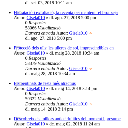
dl. set. 03, 2018 10:11 am
Hidratació i exfoliació, la recepta per mantenir el bronzeja
Autor:
Gisela010
» dl. ago. 27, 2018 5:00 pm
0
Respostes
58066
Visualització
Darrera entrada
Autor:
Gisela010
dl. ago. 27, 2018 5:00 pm
Protecció dels ulls: les ulleres de sol, imprescindibles en
Autor:
Gisela010
» dl. maig 28, 2018 10:34 am
0
Respostes
58379
Visualització
Darrera entrada
Autor:
Gisela010
dl. maig 28, 2018 10:34 am
Els pentinats de festa més atractius
Autor:
Gisela010
» dl. maig 14, 2018 3:14 pm
0
Respostes
59322
Visualització
Darrera entrada
Autor:
Gisela010
dl. maig 14, 2018 3:14 pm
Descobreix els millors anticel·lulítics del moment i presume
Autor:
Gisela010
» dc. maig 02, 2018 11:24 am