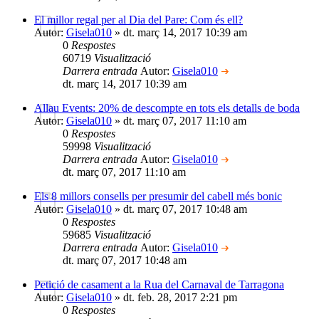
El millor regal per al Dia del Pare: Com és ell?
Autor:
Gisela010
» dt. març 14, 2017 10:39 am
0
Respostes
60719
Visualització
Darrera entrada
Autor:
Gisela010
dt. març 14, 2017 10:39 am
Allau Events: 20% de descompte en tots els detalls de boda
Autor:
Gisela010
» dt. març 07, 2017 11:10 am
0
Respostes
59998
Visualització
Darrera entrada
Autor:
Gisela010
dt. març 07, 2017 11:10 am
Els 8 millors consells per presumir del cabell més bonic
Autor:
Gisela010
» dt. març 07, 2017 10:48 am
0
Respostes
59685
Visualització
Darrera entrada
Autor:
Gisela010
dt. març 07, 2017 10:48 am
Petició de casament a la Rua del Carnaval de Tarragona
Autor:
Gisela010
» dt. feb. 28, 2017 2:21 pm
0
Respostes