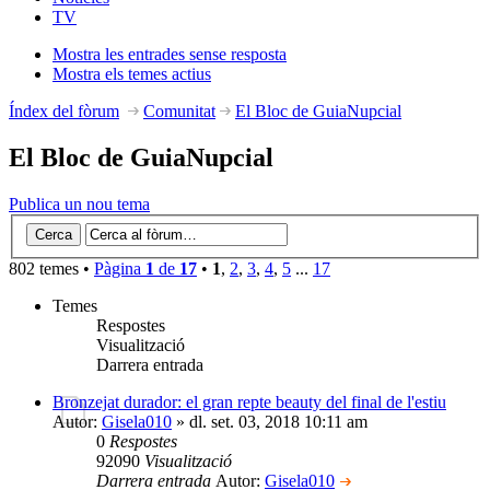
TV
Mostra les entrades sense resposta
Mostra els temes actius
Índex del fòrum
Comunitat
El Bloc de GuiaNupcial
El Bloc de GuiaNupcial
Publica un nou tema
802 temes •
Pàgina
1
de
17
•
1
,
2
,
3
,
4
,
5
...
17
Temes
Respostes
Visualització
Darrera entrada
Bronzejat durador: el gran repte beauty del final de l'estiu
Autor:
Gisela010
» dl. set. 03, 2018 10:11 am
0
Respostes
92090
Visualització
Darrera entrada
Autor:
Gisela010