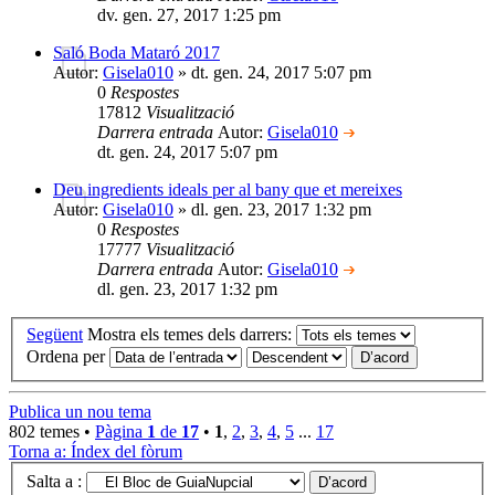
dv. gen. 27, 2017 1:25 pm
Saló Boda Mataró 2017
Autor:
Gisela010
» dt. gen. 24, 2017 5:07 pm
0
Respostes
17812
Visualització
Darrera entrada
Autor:
Gisela010
dt. gen. 24, 2017 5:07 pm
Deu ingredients ideals per al bany que et mereixes
Autor:
Gisela010
» dl. gen. 23, 2017 1:32 pm
0
Respostes
17777
Visualització
Darrera entrada
Autor:
Gisela010
dl. gen. 23, 2017 1:32 pm
Següent
Mostra els temes dels darrers:
Ordena per
Publica un nou tema
802 temes •
Pàgina
1
de
17
•
1
,
2
,
3
,
4
,
5
...
17
Torna a: Índex del fòrum
Salta a :