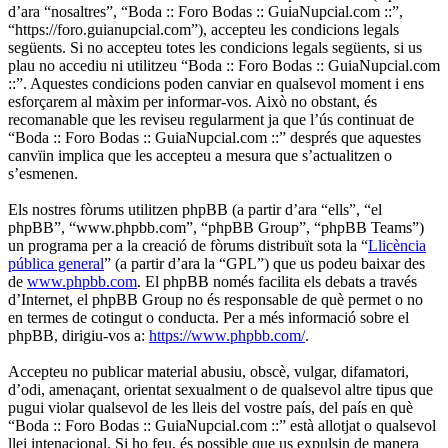
d’ara “nosaltres”, “Boda :: Foro Bodas :: GuiaNupcial.com ::”,
“https://foro.guianupcial.com”), accepteu les condicions legals
següents. Si no accepteu totes les condicions legals següents, si us
plau no accediu ni utilitzeu “Boda :: Foro Bodas :: GuiaNupcial.com
::”. Aquestes condicions poden canviar en qualsevol moment i ens
esforçarem al màxim per informar-vos. Això no obstant, és
recomanable que les reviseu regularment ja que l’ús continuat de
“Boda :: Foro Bodas :: GuiaNupcial.com ::” després que aquestes
canvïin implica que les accepteu a mesura que s’actualitzen o
s’esmenen.
Els nostres fòrums utilitzen phpBB (a partir d’ara “ells”, “el
phpBB”, “www.phpbb.com”, “phpBB Group”, “phpBB Teams”)
un programa per a la creació de fòrums distribuït sota la “
Llicència
pública general
” (a partir d’ara la “GPL”) que us podeu baixar des
de
www.phpbb.com
. El phpBB només facilita els debats a través
d’Internet, el phpBB Group no és responsable de què permet o no
en termes de cotingut o conducta. Per a més informació sobre el
phpBB, dirigiu-vos a:
https://www.phpbb.com/
.
Accepteu no publicar material abusiu, obscè, vulgar, difamatori,
d’odi, amenaçant, orientat sexualment o de qualsevol altre tipus que
pugui violar qualsevol de les lleis del vostre país, del país en què
“Boda :: Foro Bodas :: GuiaNupcial.com ::” està allotjat o qualsevol
llei intenacional. Si ho feu, és possible que us expulsin de manera