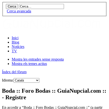
Cerca avançada
Inici
Blog
Notícies
TV
Mostra les entrades sense resposta
Mostra els temes actius
Índex del fòrum
Idioma:
Boda :: Foro Bodas :: GuiaNupcial.com ::
- Registre
En accedir a “Boda :: Foro Bodas :: GuiaNupcial.com ::” (a partir