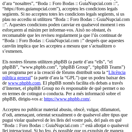
d’ara “nosaltres”, “Boda :: Foro Bodas :: GuiaNupcial.com ::”,
“https://foro.guianupcial.com”), accepteu les condicions legals
següents. Si no accepteu totes les condicions legals següents, si us
plau no accediu ni utilitzeu “Boda :: Foro Bodas :: GuiaNupcial.com
::”. Aquestes condicions poden canviar en qualsevol moment i ens
esforçarem al màxim per informar-vos. Això no obstant, és
recomanable que les reviseu regularment ja que l’ús continuat de
“Boda :: Foro Bodas :: GuiaNupcial.com ::” després que aquestes
canvïin implica que les accepteu a mesura que s’actualitzen o
s’esmenen.
Els nostres fòrums utilitzen phpBB (a partir d’ara “ells”, “el
phpBB”, “www.phpbb.com”, “phpBB Group”, “phpBB Teams”)
un programa per a la creació de fòrums distribuït sota la “
Llicència
pública general
” (a partir d’ara la “GPL”) que us podeu baixar des
de
www.phpbb.com
. El phpBB només facilita els debats a través
d’Internet, el phpBB Group no és responsable de què permet o no
en termes de cotingut o conducta. Per a més informació sobre el
phpBB, dirigiu-vos a:
https://www.phpbb.com/
.
Accepteu no publicar material abusiu, obscè, vulgar, difamatori,
d’odi, amenaçant, orientat sexualment o de qualsevol altre tipus que
pugui violar qualsevol de les lleis del vostre país, del país en què
“Boda :: Foro Bodas :: GuiaNupcial.com ::” està allotjat o qualsevol
llei intenacional. Si ho feu, és possible que us expulsin de manera