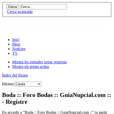
Cerca avançada
Inici
Blog
Notícies
TV
Mostra les entrades sense resposta
Mostra els temes actius
Índex del fòrum
Idioma:
Boda :: Foro Bodas :: GuiaNupcial.com ::
- Registre
En accedir a “Boda :: Foro Bodas :: GuiaNupcial.com ::” (a partir