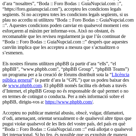
d’ara “nosaltres”, “Boda :: Foro Bodas :: GuiaNupcial.com ::”,
“https://foro.guianupcial.com”), accepteu les condicions legals
següents. Si no accepteu totes les condicions legals següents, si us
plau no accediu ni utilitzeu “Boda :: Foro Bodas :: GuiaNupcial.com
::”. Aquestes condicions poden canviar en qualsevol moment i ens
esforçarem al màxim per informar-vos. Això no obstant, és
recomanable que les reviseu regularment ja que l’ús continuat de
“Boda :: Foro Bodas :: GuiaNupcial.com ::” després que aquestes
canvïin implica que les accepteu a mesura que s’actualitzen o
s’esmenen.
Els nostres fòrums utilitzen phpBB (a partir d’ara “ells”, “el
phpBB”, “www.phpbb.com”, “phpBB Group”, “phpBB Teams”)
un programa per a la creació de fòrums distribuït sota la “
Llicència
pública general
” (a partir d’ara la “GPL”) que us podeu baixar des
de
www.phpbb.com
. El phpBB només facilita els debats a través
d’Internet, el phpBB Group no és responsable de què permet o no
en termes de cotingut o conducta. Per a més informació sobre el
phpBB, dirigiu-vos a:
https://www.phpbb.com/
.
Accepteu no publicar material abusiu, obscè, vulgar, difamatori,
d’odi, amenaçant, orientat sexualment o de qualsevol altre tipus que
pugui violar qualsevol de les lleis del vostre país, del país en què
“Boda :: Foro Bodas :: GuiaNupcial.com ::” està allotjat o qualsevol
llei intenacional. Si ho feu, és possible que us expulsin de manera