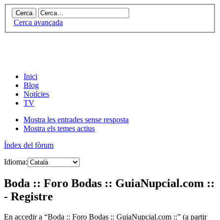
Cerca avançada
Inici
Blog
Notícies
TV
Mostra les entrades sense resposta
Mostra els temes actius
Índex del fòrum
Idioma:
Boda :: Foro Bodas :: GuiaNupcial.com ::
- Registre
En accedir a “Boda :: Foro Bodas :: GuiaNupcial.com ::” (a partir