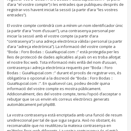
d’ara “el vostre compte”) i les entrades que publiqueu després de
registrar-vos havent iniciat la sessió (a partir d’ara “les vostres
entrades”).
El vostre compte contindrà com a mínim un nom identificador únic
(a partir d’ara “nom d’usuari”), una contrasenya personal per
iniciar la sessió amb el vostre compte (a partir d’ara
“contrasenya”) i una adreça electrònica vàlida i personal (a partir
d’ara “adreça electrònica”). La informació del vostre compte a
“Boda :: Foro Bodas :: GuiaNupcial.com ::” està protegida per les
lleis de protecció de dades aplicables al país on es troba allotjat
el nostre lloc web. Tota informació més enllà del nom d’usuari,
contrasenya i adreça electrònica requerits per “Boda :: Foro
Bodas :: GuiaNupcial.com ::” durant el procés de registrar-vos, és
obligatòria o opcional a la discreció de “Boda :: Foro Bodas ::
GuiaNupcial.com ::”. En qualsevol cas, podeu decidir quina
informació del vostre compte es mostra públicament.
Addicionalment, des del vostre compte, teniu l’opció d’acceptar o
rebutjar que se us enviïn els correus electrònics generats
automàticament pel phpBB.
La vostra contrasenya està encriptada amb una funció de resum
unidireccional per tal de que sigui segura. Això no obstant, és
recomanable que no reutilitzeu la mateixa contrasenya en
múltiples llocs web diferents. La vostra contrasenya és el mitjà