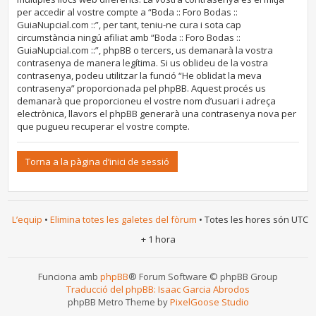
per accedir al vostre compte a “Boda :: Foro Bodas ::
GuiaNupcial.com ::”, per tant, teniu-ne cura i sota cap
circumstància ningú afiliat amb “Boda :: Foro Bodas ::
GuiaNupcial.com ::”, phpBB o tercers, us demanarà la vostra
contrasenya de manera legítima. Si us oblideu de la vostra
contrasenya, podeu utilitzar la funció “He oblidat la meva
contrasenya” proporcionada pel phpBB. Aquest procés us
demanarà que proporcioneu el vostre nom d’usuari i adreça
electrònica, llavors el phpBB generarà una contrasenya nova per
que pugueu recuperar el vostre compte.
Torna a la pàgina d’inici de sessió
L’equip
•
Elimina totes les galetes del fòrum
• Totes les hores són UTC
+ 1 hora
Funciona amb
phpBB
® Forum Software © phpBB Group
Traducció del phpBB: Isaac Garcia Abrodos
phpBB Metro Theme by
PixelGoose Studio