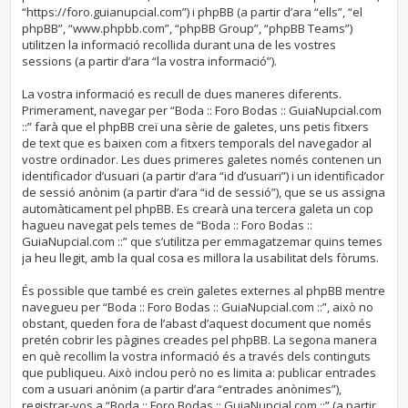
“https://foro.guianupcial.com”) i phpBB (a partir d’ara “ells”, “el
phpBB”, “www.phpbb.com”, “phpBB Group”, “phpBB Teams”)
utilitzen la informació recollida durant una de les vostres
sessions (a partir d’ara “la vostra informació”).
La vostra informació es recull de dues maneres diferents.
Primerament, navegar per “Boda :: Foro Bodas :: GuiaNupcial.com
::” farà que el phpBB creï una sèrie de galetes, uns petis fitxers
de text que es baixen com a fitxers temporals del navegador al
vostre ordinador. Les dues primeres galetes només contenen un
identificador d’usuari (a partir d’ara “id d’usuari”) i un identificador
de sessió anònim (a partir d’ara “id de sessió”), que se us assigna
automàticament pel phpBB. Es crearà una tercera galeta un cop
hagueu navegat pels temes de “Boda :: Foro Bodas ::
GuiaNupcial.com ::” que s’utilitza per emmagatzemar quins temes
ja heu llegit, amb la qual cosa es millora la usabilitat dels fòrums.
És possible que també es creïn galetes externes al phpBB mentre
navegueu per “Boda :: Foro Bodas :: GuiaNupcial.com ::”, això no
obstant, queden fora de l’abast d’aquest document que només
pretén cobrir les pàgines creades pel phpBB. La segona manera
en què recollim la vostra informació és a través dels continguts
que publiqueu. Això inclou però no es limita a: publicar entrades
com a usuari anònim (a partir d’ara “entrades anònimes”),
registrar-vos a “Boda :: Foro Bodas :: GuiaNupcial.com ::” (a partir