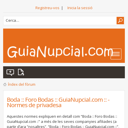
Registreu-vos
|
Inicia la sessió
Índex del fòrum
Boda :: Foro Bodas :: GuiaNupcial.com :: -
Normes de privadesa
Aquestes normes expliquen en detall com “Boda :: Foro Bodas ::
GuiaNupcial.com ::” a més de les seves companyies afiliades (a
partir d’ara “nosaltres”, “Boda :: Foro Bodas :: GuiaNupcial.com ::”,