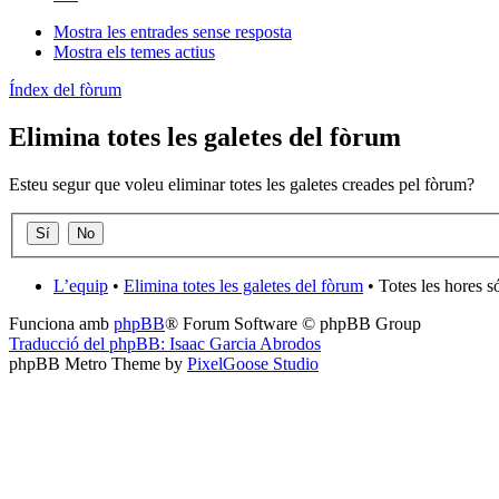
Mostra les entrades sense resposta
Mostra els temes actius
Índex del fòrum
Elimina totes les galetes del fòrum
Esteu segur que voleu eliminar totes les galetes creades pel fòrum?
L’equip
•
Elimina totes les galetes del fòrum
• Totes les hores 
Funciona amb
phpBB
® Forum Software © phpBB Group
Traducció del phpBB: Isaac Garcia Abrodos
phpBB Metro Theme by
PixelGoose Studio