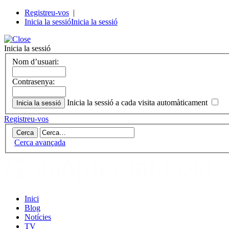
Registreu-vos
|
Inicia la sessió
Inicia la sessió
Inicia la sessió
Nom d’usuari:
Contrasenya:
Inicia la sessió a cada visita automàticament
Registreu-vos
Cerca avançada
Inici
Blog
Notícies
TV