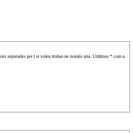
àtors separades per
|
si voleu trobar-ne només una. Utilitzeu * com a