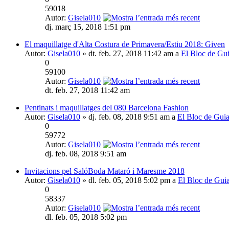
59018
Autor:
Gisela010
dj. març 15, 2018 1:51 pm
El maquillatge d'Alta Costura de Primavera/Estiu 2018: Given
Autor:
Gisela010
» dt. feb. 27, 2018 11:42 am a
El Bloc de Gu
0
59100
Autor:
Gisela010
dt. feb. 27, 2018 11:42 am
Pentinats i maquillatges del 080 Barcelona Fashion
Autor:
Gisela010
» dj. feb. 08, 2018 9:51 am a
El Bloc de Gui
0
59772
Autor:
Gisela010
dj. feb. 08, 2018 9:51 am
Invitacions pel SalóBoda Mataró i Maresme 2018
Autor:
Gisela010
» dl. feb. 05, 2018 5:02 pm a
El Bloc de Gui
0
58337
Autor:
Gisela010
dl. feb. 05, 2018 5:02 pm