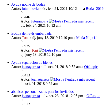
Ayuda noche de bodas
Autor:
futuranovia
» dc. feb. 24, 2021 10:12 am a
Bodas 2016
0
75446
Autor:
futuranovia
dc. feb. 24, 2021 10:12 am
Botiga de nuvis embargada
Autor:
Toni
» dj. juny 13, 2019 12:10 pm a
Moda Nupcial
0
85975
Autor:
Toni
dj. juny 13, 2019 12:10 pm
Ayuda separación de bienes
Autor:
joanagarreta
» dl. oct. 01, 2018 9:52 am a
Off-topic
0
56413
Autor:
joanagarreta
dl. oct. 01, 2018 9:52 am
abanicos personalizados para los invitados
Autor:
joanagarreta
» dv. set. 28, 2018 12:05 pm a
Off-topic
0
55512