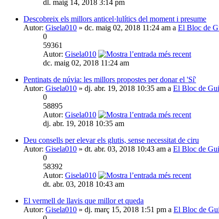
dl. maig 14, 2018 3:14 pm
Descobreix els millors anticel·lulítics del moment i presume
Autor:
Gisela010
» dc. maig 02, 2018 11:24 am a
El Bloc de G
0
59361
Autor:
Gisela010
dc. maig 02, 2018 11:24 am
Pentinats de núvia: les millors propostes per donar el 'Sí'
Autor:
Gisela010
» dj. abr. 19, 2018 10:35 am a
El Bloc de Gu
0
58895
Autor:
Gisela010
dj. abr. 19, 2018 10:35 am
Deu consells per elevar els glutis, sense necessitat de ciru
Autor:
Gisela010
» dt. abr. 03, 2018 10:43 am a
El Bloc de Gu
0
58392
Autor:
Gisela010
dt. abr. 03, 2018 10:43 am
El vermell de llavis que millor et queda
Autor:
Gisela010
» dj. març 15, 2018 1:51 pm a
El Bloc de Gu
0