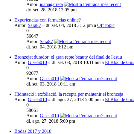
Autor:
joanagarreta
dv. set. 28, 2018 12:05 pm
Experiencias con farmacias online?
Autor:
Sara87
» dt. set. 04, 2018 3:12 pm a
Off-topic
0
56647
Autor:
Sara87
dt. set. 04, 2018 3:12 pm
Bronzejat durador: el gran repte beauty del final de l'estiu
Autor:
Gisela010
» dl. set. 03, 2018 10:11 am a
El Bloc de Gui
0
92077
Autor:
Gisela010
dl. set. 03, 2018 10:11 am
Hidratació i exfoliació, la recepta per mantenir el bronzeja
Autor:
Gisela010
» dl. ago. 27, 2018 5:00 pm a
El Bloc de Gui
0
58061
Autor:
Gisela010
dl. ago. 27, 2018 5:00 pm
Bodas 2017 y 2018