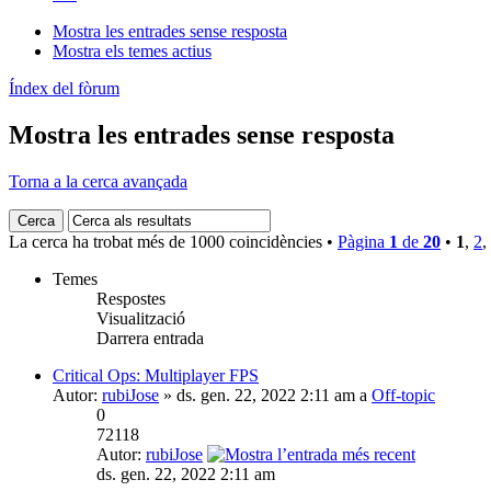
Mostra les entrades sense resposta
Mostra els temes actius
Índex del fòrum
Mostra les entrades sense resposta
Torna a la cerca avançada
La cerca ha trobat més de 1000 coincidències •
Pàgina
1
de
20
•
1
,
2
,
Temes
Respostes
Visualització
Darrera entrada
Critical Ops: Multiplayer FPS
Autor:
rubiJose
» ds. gen. 22, 2022 2:11 am a
Off-topic
0
72118
Autor:
rubiJose
ds. gen. 22, 2022 2:11 am