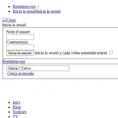
Registreu-vos
|
Inicia la sessió
Inicia la sessió
Inicia la sessió
Nom d’usuari:
Contrasenya:
Inicia la sessió a cada visita automàticament
Registreu-vos
Cerca avançada
Inici
Blog
Notícies
TV