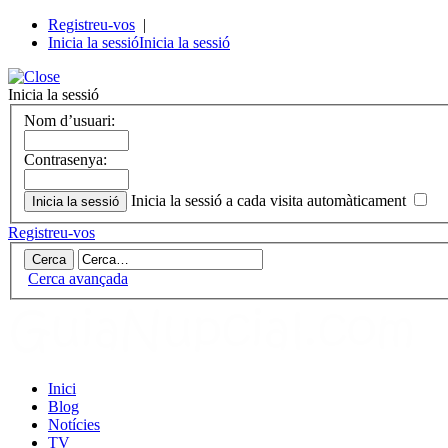
Registreu-vos
|
Inicia la sessió
Inicia la sessió
Inicia la sessió
Nom d’usuari:
Contrasenya:
Inicia la sessió a cada visita automàticament
Registreu-vos
Cerca avançada
Inici
Blog
Notícies
TV