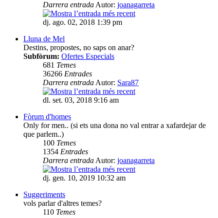
Darrera entrada
Autor:
joanagarreta
dj. ago. 02, 2018 1:39 pm
Lluna de Mel
Destins, propostes, no saps on anar?
Subfòrum:
Ofertes Especials
681
Temes
36266
Entrades
Darrera entrada
Autor:
Sara87
dl. set. 03, 2018 9:16 am
Fòrum d'homes
Only for men.. (si ets una dona no val entrar a xafardejar de
que parlem..)
100
Temes
1354
Entrades
Darrera entrada
Autor:
joanagarreta
dj. gen. 10, 2019 10:32 am
Suggeriments
vols parlar d'altres temes?
110
Temes