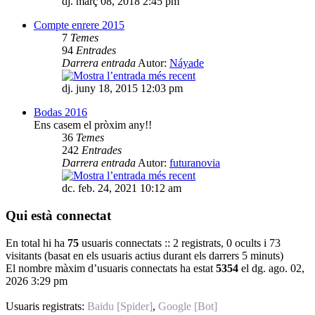
dj. març 08, 2018 2:45 pm
Compte enrere 2015
7
Temes
94
Entrades
Darrera entrada
Autor:
Náyade
dj. juny 18, 2015 12:03 pm
Bodas 2016
Ens casem el pròxim any!!
36
Temes
242
Entrades
Darrera entrada
Autor:
futuranovia
dc. feb. 24, 2021 10:12 am
Qui està connectat
En total hi ha
75
usuaris connectats :: 2 registrats, 0 ocults i 73
visitants (basat en els usuaris actius durant els darrers 5 minuts)
El nombre màxim d’usuaris connectats ha estat
5354
el dg. ago. 02,
2026 3:29 pm
Usuaris registrats:
Baidu [Spider]
,
Google [Bot]