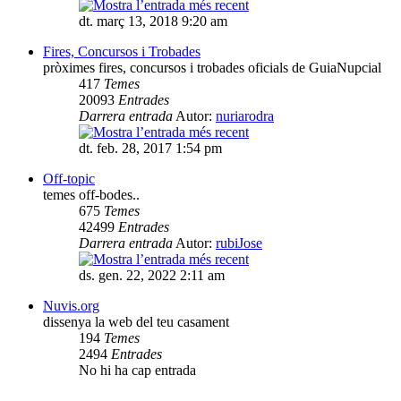
dt. març 13, 2018 9:20 am
Fires, Concursos i Trobades
pròximes fires, concursos i trobades oficials de GuiaNupcial
417
Temes
20093
Entrades
Darrera entrada
Autor:
nuriarodra
dt. feb. 28, 2017 1:54 pm
Off-topic
temes off-bodes..
675
Temes
42499
Entrades
Darrera entrada
Autor:
rubiJose
ds. gen. 22, 2022 2:11 am
Nuvis.org
dissenya la web del teu casament
194
Temes
2494
Entrades
No hi ha cap entrada