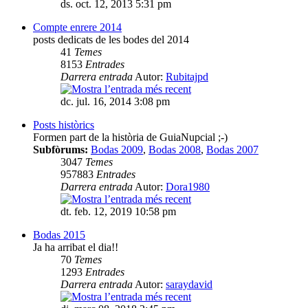
ds. oct. 12, 2013 5:31 pm
Compte enrere 2014
posts dedicats de les bodes del 2014
41
Temes
8153
Entrades
Darrera entrada
Autor:
Rubitajpd
dc. jul. 16, 2014 3:08 pm
Posts històrics
Formen part de la història de GuiaNupcial ;-)
Subfòrums:
Bodas 2009
,
Bodas 2008
,
Bodas 2007
3047
Temes
957883
Entrades
Darrera entrada
Autor:
Dora1980
dt. feb. 12, 2019 10:58 pm
Bodas 2015
Ja ha arribat el dia!!
70
Temes
1293
Entrades
Darrera entrada
Autor:
saraydavid