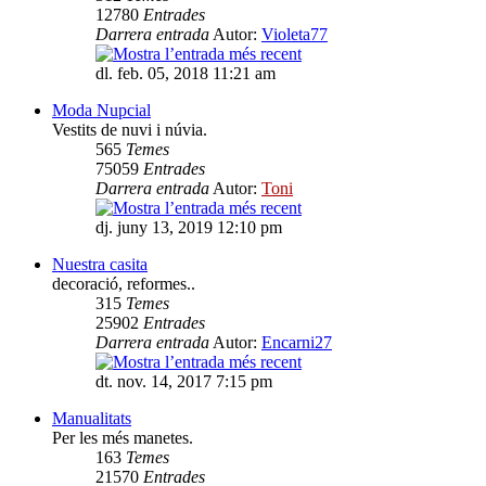
12780
Entrades
Darrera entrada
Autor:
Violeta77
dl. feb. 05, 2018 11:21 am
Moda Nupcial
Vestits de nuvi i núvia.
565
Temes
75059
Entrades
Darrera entrada
Autor:
Toni
dj. juny 13, 2019 12:10 pm
Nuestra casita
decoració, reformes..
315
Temes
25902
Entrades
Darrera entrada
Autor:
Encarni27
dt. nov. 14, 2017 7:15 pm
Manualitats
Per les més manetes.
163
Temes
21570
Entrades