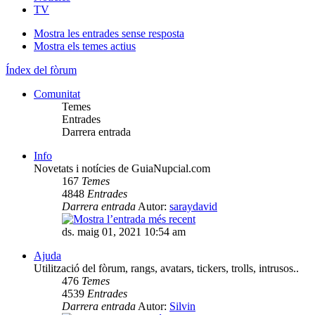
TV
Mostra les entrades sense resposta
Mostra els temes actius
Índex del fòrum
Comunitat
Temes
Entrades
Darrera entrada
Info
Novetats i notícies de GuiaNupcial.com
167
Temes
4848
Entrades
Darrera entrada
Autor:
saraydavid
ds. maig 01, 2021 10:54 am
Ajuda
Utilització del fòrum, rangs, avatars, tickers, trolls, intrusos..
476
Temes
4539
Entrades
Darrera entrada
Autor:
Silvin