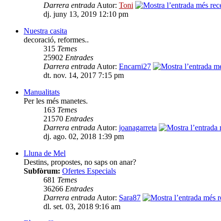
Darrera entrada
Autor:
Toni
dj. juny 13, 2019 12:10 pm
Nuestra casita
decoració, reformes..
315
Temes
25902
Entrades
Darrera entrada
Autor:
Encarni27
dt. nov. 14, 2017 7:15 pm
Manualitats
Per les més manetes.
163
Temes
21570
Entrades
Darrera entrada
Autor:
joanagarreta
dj. ago. 02, 2018 1:39 pm
Lluna de Mel
Destins, propostes, no saps on anar?
Subfòrum:
Ofertes Especials
681
Temes
36266
Entrades
Darrera entrada
Autor:
Sara87
dl. set. 03, 2018 9:16 am