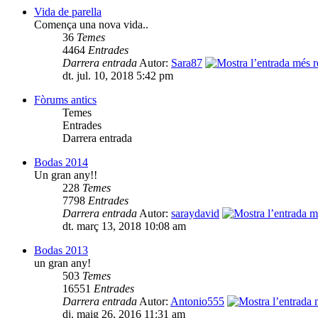
Vida de parella
Comença una nova vida..
36
Temes
4464
Entrades
Darrera entrada
Autor:
Sara87
dt. jul. 10, 2018 5:42 pm
Fòrums antics
Temes
Entrades
Darrera entrada
Bodas 2014
Un gran any!!
228
Temes
7798
Entrades
Darrera entrada
Autor:
saraydavid
dt. març 13, 2018 10:08 am
Bodas 2013
un gran any!
503
Temes
16551
Entrades
Darrera entrada
Autor:
Antonio555
dj. maig 26, 2016 11:31 am