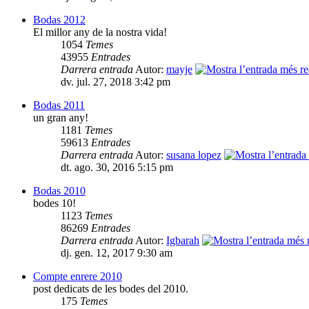
Bodas 2012
El millor any de la nostra vida!
1054
Temes
43955
Entrades
Darrera entrada
Autor:
mayje
dv. jul. 27, 2018 3:42 pm
Bodas 2011
un gran any!
1181
Temes
59613
Entrades
Darrera entrada
Autor:
susana lopez
dt. ago. 30, 2016 5:15 pm
Bodas 2010
bodes 10!
1123
Temes
86269
Entrades
Darrera entrada
Autor:
Igbarah
dj. gen. 12, 2017 9:30 am
Compte enrere 2010
post dedicats de les bodes del 2010.
175
Temes