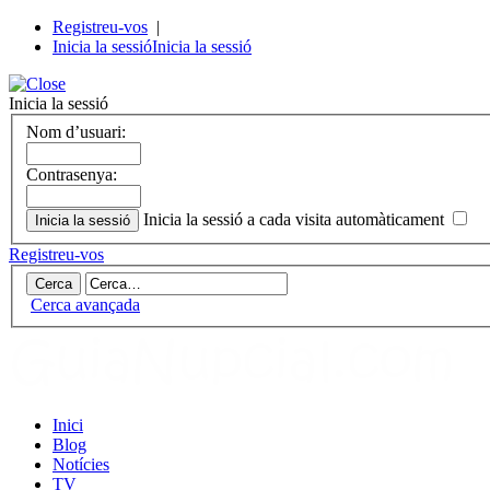
Registreu-vos
|
Inicia la sessió
Inicia la sessió
Inicia la sessió
Nom d’usuari:
Contrasenya:
Inicia la sessió a cada visita automàticament
Registreu-vos
Cerca avançada
Inici
Blog
Notícies
TV