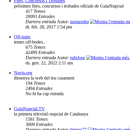
Fires, Concursos i Trobades
pròximes fires, concursos i trobades oficials de GuiaNupcial
417
Temes
20093
Entrades
Darrera entrada
Autor:
nuriarodra
dt. feb. 28, 2017 1:54 pm
Off-topic
temes off-bodes..
675
Temes
42499
Entrades
Darrera entrada
Autor:
rubiJose
ds. gen. 22, 2022 2:11 am
Nuvis.org
dissenya la web del teu casament
194
Temes
2494
Entrades
No hi ha cap entrada
GuiaNupcial.TV
la primera televisió nupcial de Catalunya
1581
Temes
3009
Entrades
Darrera entrada
Autor:
lmtnez77