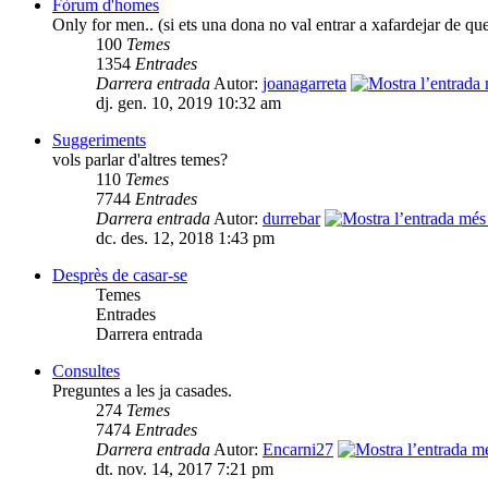
Fòrum d'homes
Only for men.. (si ets una dona no val entrar a xafardejar de qu
100
Temes
1354
Entrades
Darrera entrada
Autor:
joanagarreta
dj. gen. 10, 2019 10:32 am
Suggeriments
vols parlar d'altres temes?
110
Temes
7744
Entrades
Darrera entrada
Autor:
durrebar
dc. des. 12, 2018 1:43 pm
Desprès de casar-se
Temes
Entrades
Darrera entrada
Consultes
Preguntes a les ja casades.
274
Temes
7474
Entrades
Darrera entrada
Autor:
Encarni27
dt. nov. 14, 2017 7:21 pm