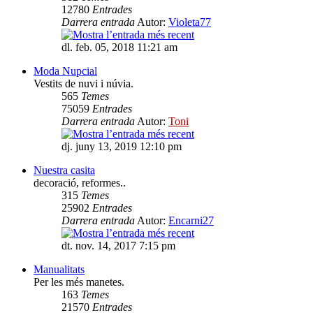
12780
Entrades
Darrera entrada
Autor:
Violeta77
dl. feb. 05, 2018 11:21 am
Moda Nupcial
Vestits de nuvi i núvia.
565
Temes
75059
Entrades
Darrera entrada
Autor:
Toni
dj. juny 13, 2019 12:10 pm
Nuestra casita
decoració, reformes..
315
Temes
25902
Entrades
Darrera entrada
Autor:
Encarni27
dt. nov. 14, 2017 7:15 pm
Manualitats
Per les més manetes.
163
Temes
21570
Entrades