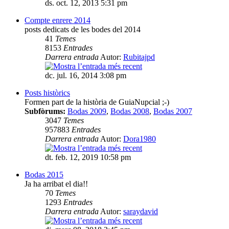
ds. oct. 12, 2013 5:31 pm
Compte enrere 2014
posts dedicats de les bodes del 2014
41
Temes
8153
Entrades
Darrera entrada
Autor:
Rubitajpd
dc. jul. 16, 2014 3:08 pm
Posts històrics
Formen part de la història de GuiaNupcial ;-)
Subfòrums:
Bodas 2009
,
Bodas 2008
,
Bodas 2007
3047
Temes
957883
Entrades
Darrera entrada
Autor:
Dora1980
dt. feb. 12, 2019 10:58 pm
Bodas 2015
Ja ha arribat el dia!!
70
Temes
1293
Entrades
Darrera entrada
Autor:
saraydavid