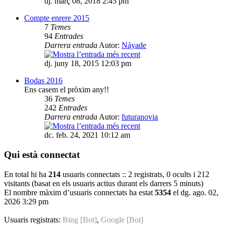
dj. març 08, 2018 2:45 pm
Compte enrere 2015
7
Temes
94
Entrades
Darrera entrada
Autor:
Náyade
dj. juny 18, 2015 12:03 pm
Bodas 2016
Ens casem el pròxim any!!
36
Temes
242
Entrades
Darrera entrada
Autor:
futuranovia
dc. feb. 24, 2021 10:12 am
Qui està connectat
En total hi ha
214
usuaris connectats :: 2 registrats, 0 ocults i 212
visitants (basat en els usuaris actius durant els darrers 5 minuts)
El nombre màxim d’usuaris connectats ha estat
5354
el dg. ago. 02,
2026 3:29 pm
Usuaris registrats:
Bing [Bot]
,
Google [Bot]