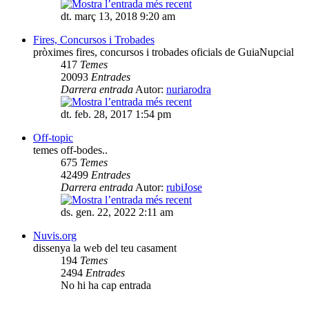
dt. març 13, 2018 9:20 am
Fires, Concursos i Trobades
pròximes fires, concursos i trobades oficials de GuiaNupcial
417
Temes
20093
Entrades
Darrera entrada
Autor:
nuriarodra
dt. feb. 28, 2017 1:54 pm
Off-topic
temes off-bodes..
675
Temes
42499
Entrades
Darrera entrada
Autor:
rubiJose
ds. gen. 22, 2022 2:11 am
Nuvis.org
dissenya la web del teu casament
194
Temes
2494
Entrades
No hi ha cap entrada