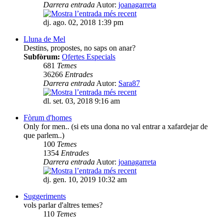
Darrera entrada
Autor:
joanagarreta
dj. ago. 02, 2018 1:39 pm
Lluna de Mel
Destins, propostes, no saps on anar?
Subfòrum:
Ofertes Especials
681
Temes
36266
Entrades
Darrera entrada
Autor:
Sara87
dl. set. 03, 2018 9:16 am
Fòrum d'homes
Only for men.. (si ets una dona no val entrar a xafardejar de
que parlem..)
100
Temes
1354
Entrades
Darrera entrada
Autor:
joanagarreta
dj. gen. 10, 2019 10:32 am
Suggeriments
vols parlar d'altres temes?
110
Temes