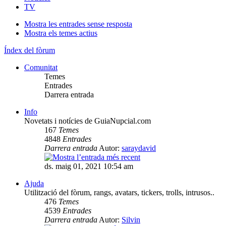
TV
Mostra les entrades sense resposta
Mostra els temes actius
Índex del fòrum
Comunitat
Temes
Entrades
Darrera entrada
Info
Novetats i notícies de GuiaNupcial.com
167
Temes
4848
Entrades
Darrera entrada
Autor:
saraydavid
ds. maig 01, 2021 10:54 am
Ajuda
Utilització del fòrum, rangs, avatars, tickers, trolls, intrusos..
476
Temes
4539
Entrades
Darrera entrada
Autor:
Silvin