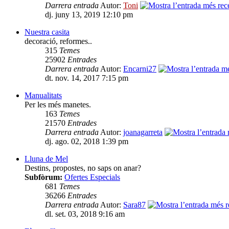
Darrera entrada
Autor:
Toni
dj. juny 13, 2019 12:10 pm
Nuestra casita
decoració, reformes..
315
Temes
25902
Entrades
Darrera entrada
Autor:
Encarni27
dt. nov. 14, 2017 7:15 pm
Manualitats
Per les més manetes.
163
Temes
21570
Entrades
Darrera entrada
Autor:
joanagarreta
dj. ago. 02, 2018 1:39 pm
Lluna de Mel
Destins, propostes, no saps on anar?
Subfòrum:
Ofertes Especials
681
Temes
36266
Entrades
Darrera entrada
Autor:
Sara87
dl. set. 03, 2018 9:16 am