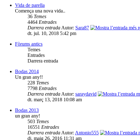
Vida de parella
Comença una nova vida..
36
Temes
4464
Entrades
Darrera entrada
Autor:
Sara87
dt. jul. 10, 2018 5:42 pm
Fòrums antics
Temes
Entrades
Darrera entrada
Bodas 2014
Un gran any!!
228
Temes
7798
Entrades
Darrera entrada
Autor:
saraydavid
dt. març 13, 2018 10:08 am
Bodas 2013
un gran any!
503
Temes
16551
Entrades
Darrera entrada
Autor:
Antonio555
dj. maig 26, 2016 11:31 am