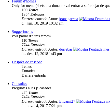
Fòrum d'homes
Only for men.. (si ets una dona no val entrar a xafardejar de qu
100
Temes
1354
Entrades
Darrera entrada
Autor:
joanagarreta
dj. gen. 10, 2019 10:32 am
Suggeriments
vols parlar d'altres temes?
110
Temes
7744
Entrades
Darrera entrada
Autor:
durrebar
dc. des. 12, 2018 1:43 pm
Desprès de casar-se
Temes
Entrades
Darrera entrada
Consultes
Preguntes a les ja casades.
274
Temes
7474
Entrades
Darrera entrada
Autor:
Encarni27
dt. nov. 14, 2017 7:21 pm