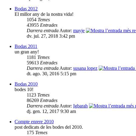
Bodas 2012
El millor any de la nostra vida!
1054
Temes
43955
Entrades
Darrera entrada
Autor:
mayje
dv. jul. 27, 2018 3:42 pm
Bodas 2011
un gran any!
1181
Temes
59613
Entrades
Darrera entrada
Autor:
susana lopez
dt. ago. 30, 2016 5:15 pm
Bodas 2010
bodes 10!
1123
Temes
86269
Entrades
Darrera entrada
Autor:
Igbarah
dj. gen. 12, 2017 9:30 am
Compte enrere 2010
post dedicats de les bodes del 2010.
175
Temes