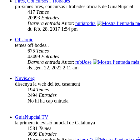
Fires, Concursos i Trobades
pròximes fires, concursos i trobades oficials de GuiaNupcial
417
Temes
20093
Entrades
Darrera entrada
Autor:
nuriarodra
dt. feb. 28, 2017 1:54 pm
Off-topic
temes off-bodes..
675
Temes
42499
Entrades
Darrera entrada
Autor:
rubiJose
ds. gen. 22, 2022 2:11 am
Nuvis.org
dissenya la web del teu casament
194
Temes
2494
Entrades
No hi ha cap entrada
GuiaNupcial.TV
la primera televisió nupcial de Catalunya
1581
Temes
3009
Entrades
Darrera entrada
Autor:
lmtnez77