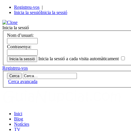
Registreu-vos
|
Inicia la sessió
Inicia la sessió
Inicia la sessió
Nom d’usuari:
Contrasenya:
Inicia la sessió a cada visita automàticament
Registreu-vos
Cerca avançada
Inici
Blog
Notícies
TV