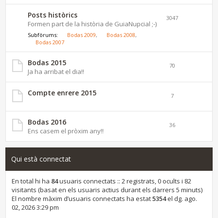
Posts històrics
3047
Formen part de la història de GuiaNupcial ;-)
Subfòrums:
Bodas 2009
,
Bodas 2008
,
Bodas 2007
Bodas 2015
70
Ja ha arribat el dia!!
Compte enrere 2015
7
Bodas 2016
36
Ens casem el pròxim any!!
Qui està connectat
En total hi ha
84
usuaris connectats :: 2 registrats, 0 ocults i 82
visitants (basat en els usuaris actius durant els darrers 5 minuts)
El nombre màxim d’usuaris connectats ha estat
5354
el dg. ago.
02, 2026 3:29 pm