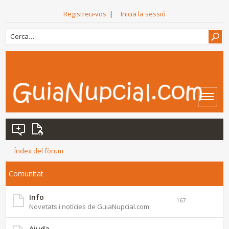
Registreu-vos
|
Inicia la sessió
Índex del fòrum
Comunitat
Info
167
Novetats i notícies de GuiaNupcial.com
Ajuda