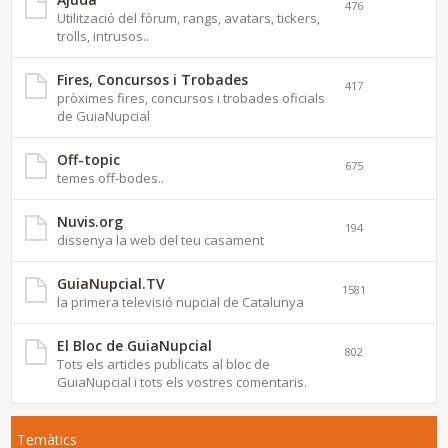
476
Utilització del fòrum, rangs, avatars, tickers,
trolls, intrusos..
Fires, Concursos i Trobades
417
pròximes fires, concursos i trobades oficials
de GuiaNupcial
Off-topic
675
temes off-bodes..
Nuvis.org
194
dissenya la web del teu casament
GuiaNupcial.TV
1581
la primera televisió nupcial de Catalunya
El Bloc de GuiaNupcial
802
Tots els articles publicats al bloc de
GuiaNupcial i tots els vostres comentaris.
Temàtics