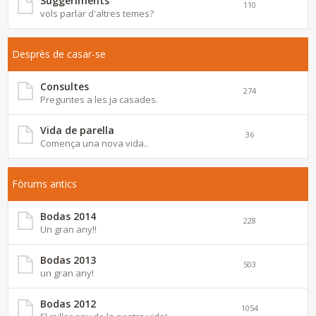
Suggeriments
110
vols parlar d'altres temes?
Desprès de casar-se
Consultes
274
Preguntes a les ja casades.
Vida de parella
36
Comença una nova vida..
Fòrums antics
Bodas 2014
228
Un gran any!!
Bodas 2013
503
un gran any!
Bodas 2012
1054