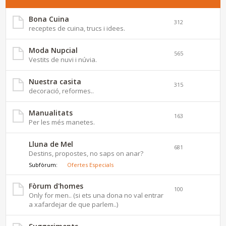
Bona Cuina
312
receptes de cuina, trucs i idees.
Moda Nupcial
565
Vestits de nuvi i núvia.
Nuestra casita
315
decoració, reformes..
Manualitats
163
Per les més manetes.
Lluna de Mel
681
Destins, propostes, no saps on anar?
Subfòrum:
Ofertes Especials
Fòrum d'homes
100
Only for men.. (si ets una dona no val entrar
a xafardejar de que parlem..)