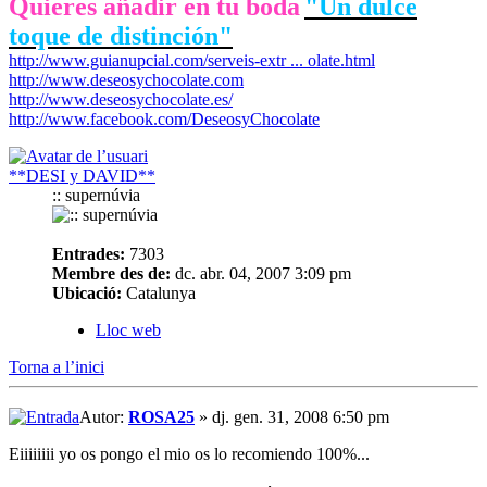
Quieres añadir en tu boda
"Un dulce
toque de distinción"
http://www.guianupcial.com/serveis-extr ... olate.html
http://www.deseosychocolate.com
http://www.deseosychocolate.es/
http://www.facebook.com/DeseosyChocolate
**DESI y DAVID**
:: supernúvia
Entrades:
7303
Membre des de:
dc. abr. 04, 2007 3:09 pm
Ubicació:
Catalunya
Lloc web
Torna a l’inici
Autor:
ROSA25
» dj. gen. 31, 2008 6:50 pm
Eiiiiiiii yo os pongo el mio os lo recomiendo 100%...