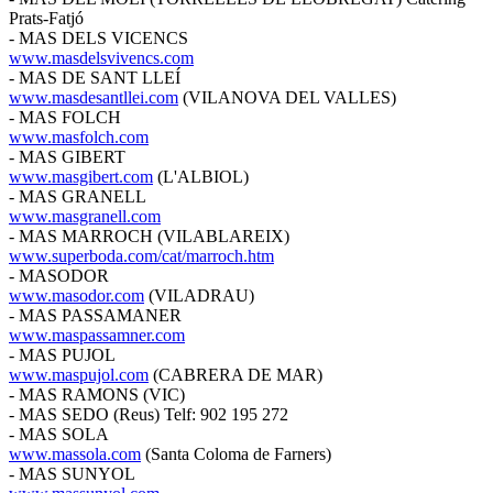
Prats-Fatjó
- MAS DELS VICENCS
www.masdelsvivencs.com
- MAS DE SANT LLEÍ
www.masdesantllei.com
(VILANOVA DEL VALLES)
- MAS FOLCH
www.masfolch.com
- MAS GIBERT
www.masgibert.com
(L'ALBIOL)
- MAS GRANELL
www.masgranell.com
- MAS MARROCH (VILABLAREIX)
www.superboda.com/cat/marroch.htm
- MASODOR
www.masodor.com
(VILADRAU)
- MAS PASSAMANER
www.maspassamner.com
- MAS PUJOL
www.maspujol.com
(CABRERA DE MAR)
- MAS RAMONS (VIC)
- MAS SEDO (Reus) Telf: 902 195 272
- MAS SOLA
www.massola.com
(Santa Coloma de Farners)
- MAS SUNYOL