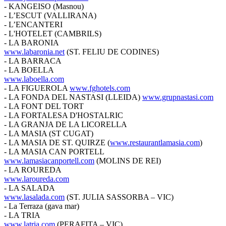
- KANGEISO (Masnou)
- L’ESCUT (VALLIRANA)
- L’ENCANTERI
- L'HOTELET (CAMBRILS)
- LA BARONIA
www.labaronia.net
(ST. FELIU DE CODINES)
- LA BARRACA
- LA BOELLA
www.laboella.com
- LA FIGUEROLA
www.fghotels.com
- LA FONDA DEL NASTASI (LLEIDA)
www.grupnastasi.com
- LA FONT DEL TORT
- LA FORTALESA D'HOSTALRIC
- LA GRANJA DE LA LICORELLA
- LA MASIA (ST CUGAT)
- LA MASIA DE ST. QUIRZE (
www.restaurantlamasia.com
)
- LA MASIA CAN PORTELL
www.lamasiacanportell.com
(MOLINS DE REI)
- LA ROUREDA
www.laroureda.com
- LA SALADA
www.lasalada.com
(ST. JULIA SASSORBA – VIC)
- La Terraza (gava mar)
- LA TRIA
www.latria.com
(PERAFITA – VIC)