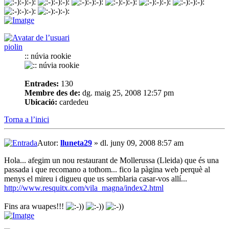
piolin
:: núvia rookie
Entrades:
130
Membre des de:
dg. maig 25, 2008 12:57 pm
Ubicació:
cardedeu
Torna a l’inici
Autor:
lluneta29
» dl. juny 09, 2008 8:57 am
Hola... afegim un nou restaurant de Mollerussa (Lleida) que és una
passada i que recomano a tothom... fico la pàgina web perquè al
menys el mireu i digueu que us semblaria casar-vos allí...
http://www.resquitx.com/vila_magna/index2.html
Fins ara wuapes!!!