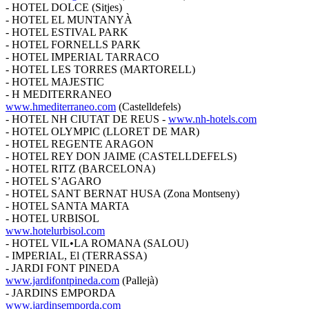
- HOTEL DOLCE (Sitjes)
- HOTEL EL MUNTANYÀ
- HOTEL ESTIVAL PARK
- HOTEL FORNELLS PARK
- HOTEL IMPERIAL TARRACO
- HOTEL LES TORRES (MARTORELL)
- HOTEL MAJESTIC
- H MEDITERRANEO
www.hmediterraneo.com
(Castelldefels)
- HOTEL NH CIUTAT DE REUS -
www.nh-hotels.com
- HOTEL OLYMPIC (LLORET DE MAR)
- HOTEL REGENTE ARAGON
- HOTEL REY DON JAIME (CASTELLDEFELS)
- HOTEL RITZ (BARCELONA)
- HOTEL S’AGARO
- HOTEL SANT BERNAT HUSA (Zona Montseny)
- HOTEL SANTA MARTA
- HOTEL URBISOL
www.hotelurbisol.com
- HOTEL VIL•LA ROMANA (SALOU)
- IMPERIAL, El (TERRASSA)
- JARDI FONT PINEDA
www.jardifontpineda.com
(Pallejà)
- JARDINS EMPORDA
www.jardinsemporda.com