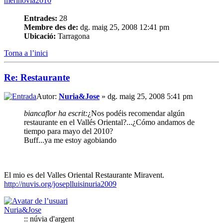
merinovia2010
Entrades:
28
Membre des de:
dg. maig 25, 2008 12:41 pm
Ubicació:
Tarragona
Torna a l’inici
Re: Restaurante
Autor:
Nuria&Jose
» dg. maig 25, 2008 5:41 pm
biancaflor ha escrit:
¿Nos podéis recomendar algún
restaurante en el Vallés Oriental?...¿Cómo andamos de
tiempo para mayo del 2010?
Buff...ya me estoy agobiando
El mio es del Valles Oriental Restaurante Miravent.
http://nuvis.org/joseplluisinuria2009
Nuria&Jose
:: núvia d'argent