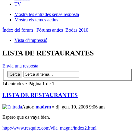
TV
Mostra les entrades sense resposta
Mostra els temes actius
Índex del fòrum
Fòrums antics
Bodas 2010
Vista d’impressió
LISTA DE RESTAURANTES
Envia una resposta
14 entrades • Pàgina
1
de
1
LISTA DE RESTAURANTES
Autor:
madym
» dj. gen. 10, 2008 9:06 am
Espero que os vaya bien.
http://www.resquitx.com/vila_magna/index2.html