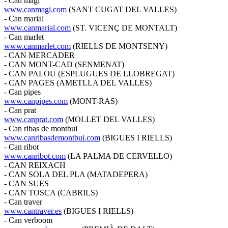
- Can magí
www.canmagi.com
(SANT CUGAT DEL VALLES)
- Can marial
www.canmarial.com
(ST. VICENÇ DE MONTALT)
- Can marlet
www.canmarlet.com
(RIELLS DE MONTSENY)
- CAN MERCADER
- CAN MONT-CAD (SENMENAT)
- CAN PALOU (ESPLUGUES DE LLOBREGAT)
- CAN PAGES (AMETLLA DEL VALLES)
- Can pipes
www.canpipes.com
(MONT-RAS)
- Can prat
www.canprat.com
(MOLLET DEL VALLES)
- Can ribas de montbui
www.canribasdemontbui.com
(BIGUES I RIELLS)
- Can ribot
www.canribot.com
(LA PALMA DE CERVELLO)
- CAN REIXACH
- CAN SOLA DEL PLA (MATADEPERA)
- CAN SUES
- CAN TOSCA (CABRILS)
- Can traver
www.cantraver.es
(BIGUES I RIELLS)
- Can verboom