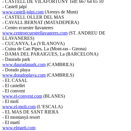
- CASTELL DE VILAFORTUNY Telf: 667 64 65 10
- Castell jalpí
www.castell-jalpi.com
(Arenys de Munt)
- CASTELL OLLER DEL MAS
- CAVALL BERNAT (MATADEPERA)
- Centro ecuestre llavaneres
www.centroecuestrellavaneres.com
(ST. ANDREU DE
LLAVANERES)
- CUCANYA, La (VILANOVA)
- Cuina de Can Pipes, La (Mont-ras - Girona)
- DAMA DEL PARAIGUES, La (BARCELONA)
- Daurada park
www.dauradapark.com
(CAMBRILS)
- Dorado playa
www.doradoplaya.com
(CAMBRILS)
- EL CASAL
- El castellet
- El convent
www.el-convent.com
(BLANES)
- El molí
www.el-moli.com
(L’ESCALA)
- EL MAS DE SANT RIERA
- El montanyà resort
- El martí
www.elmarti.com