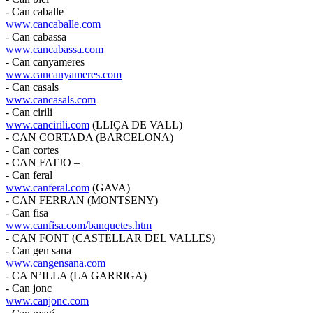
- Can caballe
www.cancaballe.com
- Can cabassa
www.cancabassa.com
- Can canyameres
www.cancanyameres.com
- Can casals
www.cancasals.com
- Can cirili
www.cancirili.com
(LLIÇA DE VALL)
- CAN CORTADA (BARCELONA)
- Can cortes
- CAN FATJO –
- Can feral
www.canferal.com
(GAVA)
- CAN FERRAN (MONTSENY)
- Can fisa
www.canfisa.com/banquetes.htm
- CAN FONT (CASTELLAR DEL VALLES)
- Can gen sana
www.cangensana.com
- CA N’ILLA (LA GARRIGA)
- Can jonc
www.canjonc.com