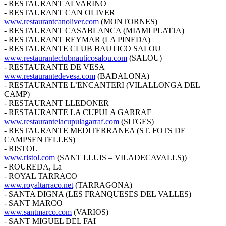
- RESTAURANT ALVARIÑO
- RESTAURANT CAN OLIVER
www.restaurantcanoliver.com
(MONTORNES)
- RESTAURANT CASABLANCA (MIAMI PLATJA)
- RESTAURANT REYMAR (LA PINEDA)
- RESTAURANTE CLUB BAUTICO SALOU
www.restauranteclubnauticosalou.com
(SALOU)
- RESTAURANTE DE VESA
www.restaurantedevesa.com
(BADALONA)
- RESTAURANTE L’ENCANTERI (VILALLONGA DEL
CAMP)
- RESTAURANT LLEDONER
- RESTAURANTE LA CUPULA GARRAF
www.restaurantelacupulagarraf.com
(SITGES)
- RESTAURANTE MEDITERRANEA (ST. FOTS DE
CAMPSENTELLES)
- RISTOL
www.ristol.com
(SANT LLUIS – VILADECAVALLS))
- ROUREDA, La
- ROYAL TARRACO
www.royaltarraco.net
(TARRAGONA)
- SANTA DIGNA (LES FRANQUESES DEL VALLES)
- SANT MARCO
www.santmarco.com
(VARIOS)
- SANT MIGUEL DEL FAI