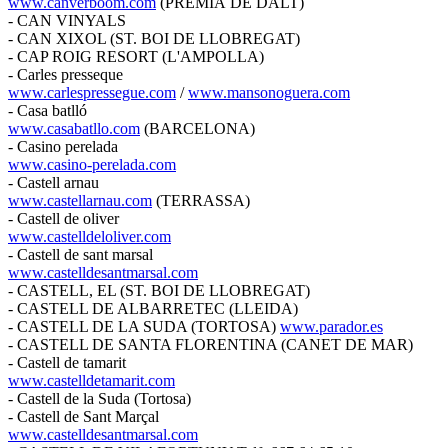
www.canverboom.com
(PREMIÀ DE DALT)
- CAN VINYALS
- CAN XIXOL (ST. BOI DE LLOBREGAT)
- CAP ROIG RESORT (L'AMPOLLA)
- Carles presseque
www.carlespressegue.com
/
www.mansonoguera.com
- Casa batlló
www.casabatllo.com
(BARCELONA)
- Casino perelada
www.casino-perelada.com
- Castell arnau
www.castellarnau.com
(TERRASSA)
- Castell de oliver
www.castelldeloliver.com
- Castell de sant marsal
www.castelldesantmarsal.com
- CASTELL, EL (ST. BOI DE LLOBREGAT)
- CASTELL DE ALBARRETEC (LLEIDA)
- CASTELL DE LA SUDA (TORTOSA)
www.parador.es
- CASTELL DE SANTA FLORENTINA (CANET DE MAR)
- Castell de tamarit
www.castelldetamarit.com
- Castell de la Suda (Tortosa)
- Castell de Sant Marçal
www.castelldesantmarsal.com