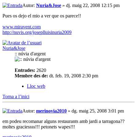
Autor:
Nuria&Jose
» dj. maig 22, 2008 12:15 pm
Pues os dejo el mio a ver que os parece!!
www.miravent.com
http://nuvis.org/joseplluisinuria2009
Nuria&Jose
:: núvia d'argent
Entrades:
2620
Membre des de:
dt. feb. 19, 2008 2:30 pm
Lloc web
Torna a l’inici
Autor:
merinovia2010
» dg. maig 25, 2008 3:01 pm
em podeu recomanar alguns restaurants amb jardi a tarragona??
moltes graciessss!!! petonets wapes!!!