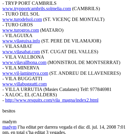
- TRYP PORT CAMBRILS
www.trypportcambrils.solmelia.com
(CAMBRILS)
- TURO DEL SOL
www.turodelsol.com
(ST. VICENÇ DE MONTALT)
- TURO GROS
www.turogros.com
(MATARO)
- VILAGUIXA
www.vilaguixa.info
(ST. PERE DE VILAMAJOR)
- VILASABAT
www.vilasabat.com
(ST. CUGAT DEL VALLES)
- VILA VALLBONA
www.vilavallbona.com
(MONISTROL DE MONTSERRAT)
- VILA MINERVA
www.vil-laminerva.com
(ST. ANDREU DE LLAVENERES)
- VILA BUGGATTI
www.villabuggatti.com
- VILLA URRUTIA (Masies Catalanes) Telf: 977846981
- XALOC, EL (CALDERS)
-
http://www.resquitx.com/vila_magna/index2.html
besitos
madym
madym
l’ha editat per darrera vegada el dia: dl. jul. 14, 2008 7:01
pm, en total s’ha editat 3 vegades.