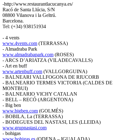
-http://www.restaurantlacucanya.es/
Racó de Santa Llúcia, S/N
08800 Vilanova i la Geltrú.
Barcelona.
Tel: (+34) 938151934
- 4 vents
www.4vents.com
(TERRASSA)
- Almadraba Park
www.almadrabapark.com
(ROSES)
- ARCS D’ARIATZA (VILADECAVALLS)
- Art en buff
www.artenbuff.com
(VALLGORGUINA)
- BALNEARI VALLFOGONA DE RIUCORB
- BALNEARIO TERMES VICTORIA (CALDES DE
MONTBUI)
- BALNEARIO VICHY CATALAN
- BELL – RECÓ (ARGENTONA)
- Big ben
www.bigben.com
(GOLMÉS)
- BOBILA, La (TERRASSA)
- BODEGUES DEL NASTASI, LES (LLEIDA)
www.grupnastasi.com
- bohigas
www.bohigas.es
(ODENA – IGUALADA)