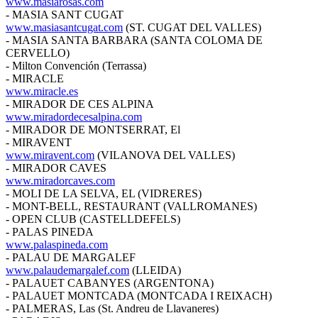
www.masiarosas.com
- MASIA SANT CUGAT
www.masiasantcugat.com
(ST. CUGAT DEL VALLES)
- MASIA SANTA BARBARA (SANTA COLOMA DE
CERVELLO)
- Milton Convención (Terrassa)
- MIRACLE
www.miracle.es
- MIRADOR DE CES ALPINA
www.miradordecesalpina.com
- MIRADOR DE MONTSERRAT, El
- MIRAVENT
www.miravent.com
(VILANOVA DEL VALLES)
- MIRADOR CAVES
www.miradorcaves.com
- MOLI DE LA SELVA, EL (VIDRERES)
- MONT-BELL, RESTAURANT (VALLROMANES)
- OPEN CLUB (CASTELLDEFELS)
- PALAS PINEDA
www.palaspineda.com
- PALAU DE MARGALEF
www.palaudemargalef.com
(LLEIDA)
- PALAUET CABANYES (ARGENTONA)
- PALAUET MONTCADA (MONTCADA I REIXACH)
- PALMERAS, Las (St. Andreu de Llavaneres)