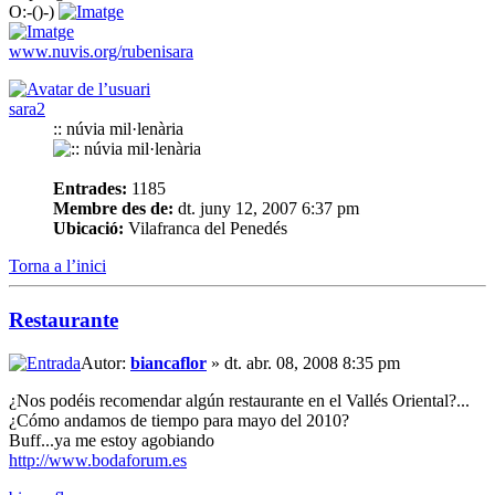
O:-()-)
www.nuvis.org/rubenisara
sara2
:: núvia mil·lenària
Entrades:
1185
Membre des de:
dt. juny 12, 2007 6:37 pm
Ubicació:
Vilafranca del Penedés
Torna a l’inici
Restaurante
Autor:
biancaflor
» dt. abr. 08, 2008 8:35 pm
¿Nos podéis recomendar algún restaurante en el Vallés Oriental?...
¿Cómo andamos de tiempo para mayo del 2010?
Buff...ya me estoy agobiando
http://www.bodaforum.es