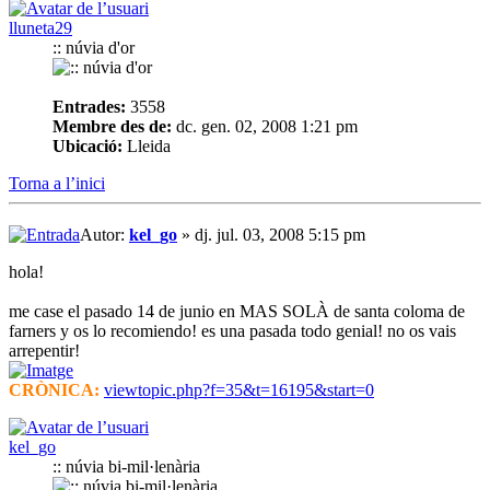
lluneta29
:: núvia d'or
Entrades:
3558
Membre des de:
dc. gen. 02, 2008 1:21 pm
Ubicació:
Lleida
Torna a l’inici
Autor:
kel_go
» dj. jul. 03, 2008 5:15 pm
hola!
me case el pasado 14 de junio en MAS SOLÀ de santa coloma de
farners y os lo recomiendo! es una pasada todo genial! no os vais
arrepentir!
CRÒNICA:
viewtopic.php?f=35&t=16195&start=0
kel_go
:: núvia bi-mil·lenària