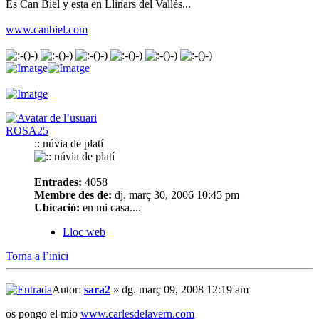
Es Can Biel y esta en Llinars del Vallés...
www.canbiel.com
ROSA25
:: núvia de platí
Entrades:
4058
Membre des de:
dj. març 30, 2006 10:45 pm
Ubicació:
en mi casa....
Lloc web
Torna a l’inici
Autor:
sara2
» dg. març 09, 2008 12:19 am
os pongo el mio
www.carlesdelavern.com