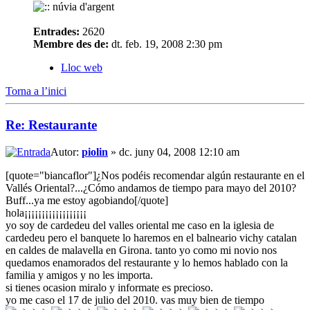
Entrades:
2620
Membre des de:
dt. feb. 19, 2008 2:30 pm
Lloc web
Torna a l’inici
Re: Restaurante
Autor:
piolin
» dc. juny 04, 2008 12:10 am
[quote="biancaflor"]¿Nos podéis recomendar algún restaurante en el
Vallés Oriental?...¿Cómo andamos de tiempo para mayo del 2010?
Buff...ya me estoy agobiando[/quote]
hola¡¡¡¡¡¡¡¡¡¡¡¡¡¡¡¡¡¡
yo soy de cardedeu del valles oriental me caso en la iglesia de
cardedeu pero el banquete lo haremos en el balneario vichy catalan
en caldes de malavella en Girona. tanto yo como mi novio nos
quedamos enamorados del restaurante y lo hemos hablado con la
familia y amigos y no les importa.
si tienes ocasion miralo y informate es precioso.
yo me caso el 17 de julio del 2010. vas muy bien de tiempo