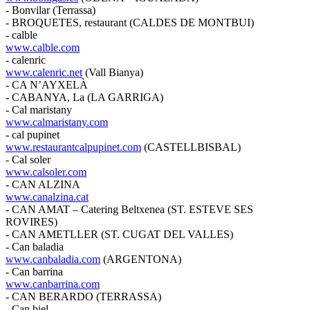
- Bonvilar (Terrassa)
- BROQUETES, restaurant (CALDES DE MONTBUI)
- calble
www.calble.com
- calenric
www.calenric.net
(Vall Bianya)
- CA N’AYXELÀ
- CABANYA, La (LA GARRIGA)
- Cal maristany
www.calmaristany.com
- cal pupinet
www.restaurantcalpupinet.com
(CASTELLBISBAL)
- Cal soler
www.calsoler.com
- CAN ALZINA
www.canalzina.cat
- CAN AMAT – Catering Beltxenea (ST. ESTEVE SES
ROVIRES)
- CAN AMETLLER (ST. CUGAT DEL VALLES)
- Can baladia
www.canbaladia.com
(ARGENTONA)
- Can barrina
www.canbarrina.com
- CAN BERARDO (TERRASSA)
- Can biel