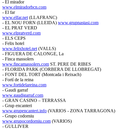
- El mirador
www.elmiradorbcn.com
- El far
www.elfar.net
(LLAFRANC)
- EL NOU FORN (LLEIDA)
www.grupnastasi.com
- EL PRAT VERD
www.elpratverd.com
- ELS CEPS
- Felix hotel
www.felixhotel.net
(VALLS)
- FIGUERA DE CALONGE, La
- Finca massolers
www.fincamassolers.com
ST. PERE DE RIBES
- FLORIDA PARK (CORBERA DE LLOBREGAT)
- FONT DEL TORT (Montcada i Reixach)
- Fortí de la reina
www.fortidelareina.com
- Gaudi garraf
www.gaudigarraf.com
- GRAN CASINO – TERRASSA
- Grup encanteri
www.grupencanteri.info
(VARIOS - ZONA TARRAGONA)
- Grupo codorniu
www.grupocordorniu.com
(VARIOS)
- GULLIVER