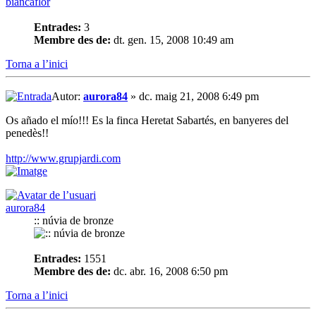
biancaflor
Entrades:
3
Membre des de:
dt. gen. 15, 2008 10:49 am
Torna a l’inici
Autor:
aurora84
» dc. maig 21, 2008 6:49 pm
Os añado el mío!!! Es la finca Heretat Sabartés, en banyeres del
penedès!!
http://www.grupjardi.com
aurora84
:: núvia de bronze
Entrades:
1551
Membre des de:
dc. abr. 16, 2008 6:50 pm
Torna a l’inici