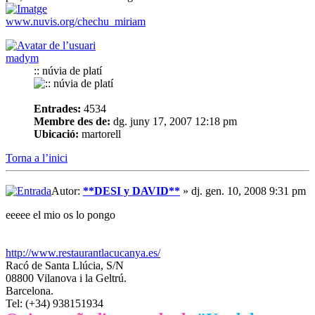
www.nuvis.org/chechu_miriam
madym
:: núvia de platí
Entrades:
4534
Membre des de:
dg. juny 17, 2007 12:18 pm
Ubicació:
martorell
Torna a l’inici
Autor:
**DESI y DAVID**
» dj. gen. 10, 2008 9:31 pm
eeeee el mio os lo pongo
http://www.restaurantlacucanya.es/
Racó de Santa Llúcia, S/N
08800 Vilanova i la Geltrú.
Barcelona.
Tel: (+34) 938151934