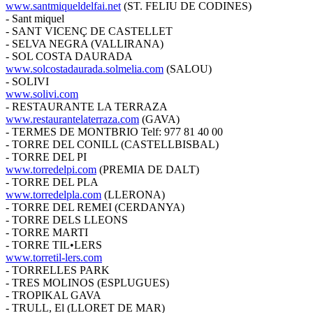
www.santmiqueldelfai.net
(ST. FELIU DE CODINES)
- Sant miquel
- SANT VICENÇ DE CASTELLET
- SELVA NEGRA (VALLIRANA)
- SOL COSTA DAURADA
www.solcostadaurada.solmelia.com
(SALOU)
- SOLIVI
www.solivi.com
- RESTAURANTE LA TERRAZA
www.restaurantelaterraza.com
(GAVA)
- TERMES DE MONTBRIO Telf: 977 81 40 00
- TORRE DEL CONILL (CASTELLBISBAL)
- TORRE DEL PI
www.torredelpi.com
(PREMIA DE DALT)
- TORRE DEL PLA
www.torredelpla.com
(LLERONA)
- TORRE DEL REMEI (CERDANYA)
- TORRE DELS LLEONS
- TORRE MARTI
- TORRE TIL•LERS
www.torretil-lers.com
- TORRELLES PARK
- TRES MOLINOS (ESPLUGUES)
- TROPIKAL GAVA
- TRULL, El (LLORET DE MAR)