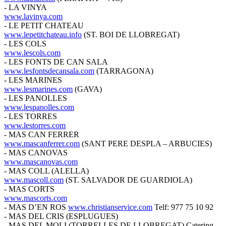
- LA VINYA
www.lavinya.com
- LE PETIT CHATEAU
www.lepetitchateau.info
(ST. BOI DE LLOBREGAT)
- LES COLS
www.lescols.com
- LES FONTS DE CAN SALA
www.lesfontsdecansala.com
(TARRAGONA)
- LES MARINES
www.lesmarines.com
(GAVA)
- LES PANOLLES
www.lespanolles.com
- LES TORRES
www.lestorres.com
- MAS CAN FERRER
www.mascanferrer.com
(SANT PERE DESPLA – ARBUCIES)
- MAS CANOVAS
www.mascanovas.com
- MAS COLL (ALELLA)
www.mascoll.com
(ST. SALVADOR DE GUARDIOLA)
- MAS CORTS
www.mascorts.com
- MAS D’EN ROS
www.christianservice.com
Telf: 977 75 10 92
- MAS DEL CRIS (ESPLUGUES)
- MAS DEL MOLI (TORRELLES DE LLOBREGAT) Catering