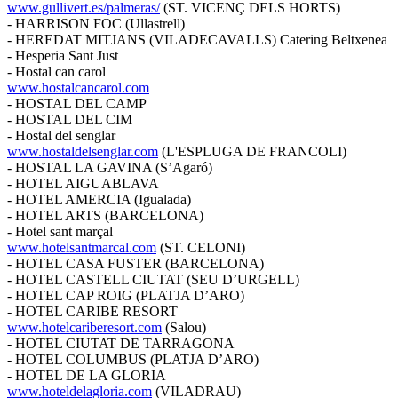
www.gullivert.es/palmeras/
(ST. VICENÇ DELS HORTS)
- HARRISON FOC (Ullastrell)
- HEREDAT MITJANS (VILADECAVALLS) Catering Beltxenea
- Hesperia Sant Just
- Hostal can carol
www.hostalcancarol.com
- HOSTAL DEL CAMP
- HOSTAL DEL CIM
- Hostal del senglar
www.hostaldelsenglar.com
(L'ESPLUGA DE FRANCOLI)
- HOSTAL LA GAVINA (S’Agaró)
- HOTEL AIGUABLAVA
- HOTEL AMERCIA (Igualada)
- HOTEL ARTS (BARCELONA)
- Hotel sant marçal
www.hotelsantmarcal.com
(ST. CELONI)
- HOTEL CASA FUSTER (BARCELONA)
- HOTEL CASTELL CIUTAT (SEU D’URGELL)
- HOTEL CAP ROIG (PLATJA D’ARO)
- HOTEL CARIBE RESORT
www.hotelcariberesort.com
(Salou)
- HOTEL CIUTAT DE TARRAGONA
- HOTEL COLUMBUS (PLATJA D’ARO)
- HOTEL DE LA GLORIA
www.hoteldelagloria.com
(VILADRAU)