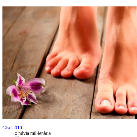
Gisela010
:: núvia mil·lenària