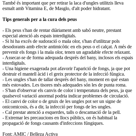
També és important que per retirar la laca d'ungles utilitzis lleva
esmalt amb Vitamina E, de Masglo, d'alt poder hidratant.
Tips generals per a la cura dels peus
- Els peus s'han de rentar diàriament amb sabó neutre, prestant
especial atenció als espais interdigitals.
- Si hi ha excés de sudoració o mala olor, s'han d'utilitzar pols
desodorants amb efecte antimicòtic en els peus o el calçat. A més de
prevenir els fongs i la mala olor, tenen un agradable efecte relaxant.
- Assecar-se de forma adequada després del bany, inclosos els espais
interdigitals.
- Una higiene exagerada pot afavorir l'aparició de fongs, ja que pot
destruir el mantell àcid i el greix protector de la infecció fúngica.
- Les ungles s'han de tallar després del bany, moment en què estan
més estovades. Les tisores més adequades són les de punta roma.
- S'han d'observar els canvis de color i temperatura dels peus, ja que
qualsevol variació anormal podria indicar problemes de circulació.
- El canvi de color o de gruix de les ungles pot ser un signe de
onicomicosis, és a dir, la infecció per fongs de les ungles.
- Cal prestar atenció a esquerdes, talls o descamació de la pell.
- Extremar les precaucions en llocs públics, on és habitual la
propagació de fongs causants d'infeccions fúngiques.
Font: AMIC / Belleza Activa