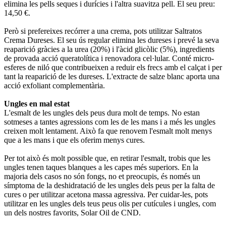
elimina les pells seques i durícies i l'altra suavitza pell. El seu preu:
14,50 €.
Però si prefereixes recórrer a una crema, pots utilitzar Saltratos
Crema Dureses. El seu ús regular elimina les dureses i prevé la seva
reaparició gràcies a la urea (20%) i l'àcid glicòlic (5%), ingredients
de provada acció queratolítica i renovadora cel·lular. Conté micro-
esferes de niló que contribueixen a reduir els frecs amb el calçat i per
tant la reaparició de les dureses. L'extracte de salze blanc aporta una
acció exfoliant complementària.
Ungles en mal estat
L'esmalt de les ungles dels peus dura molt de temps. No estan
sotmeses a tantes agressions com les de les mans i a més les ungles
creixen molt lentament. Això fa que renovem l'esmalt molt menys
que a les mans i que els oferim menys cures.
Per tot això és molt possible que, en retirar l'esmalt, trobis que les
ungles tenen taques blanques a les capes més superiors. En la
majoria dels casos no són fongs, no et preocupis, és només un
símptoma de la deshidratació de les ungles dels peus per la falta de
cures o per utilitzar acetona massa agressiva. Per cuidar-les, pots
utilitzar en les ungles dels teus peus olis per cutícules i ungles, com
un dels nostres favorits, Solar Oil de CND.