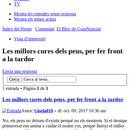
TV
Mostra les entrades sense resposta
Mostra els temes actius
Índex del fòrum
Comunitat
El Bloc de GuiaNupcial
Vista d’impressió
Les millors cures dels peus, per fer front
a la tardor
Envia una resposta
1 entrada • Pàgina
1
de
1
Les millors cures dels peus, per fer front a la tardor
Autor:
Gisela010
» dl. oct. 09, 2017 10:36 am
No, els peus no deixen d'existir perquè no els mostrem. Si el destape
primaveral ens anima a cuidar el nostre cos, perquè llueixi el millor