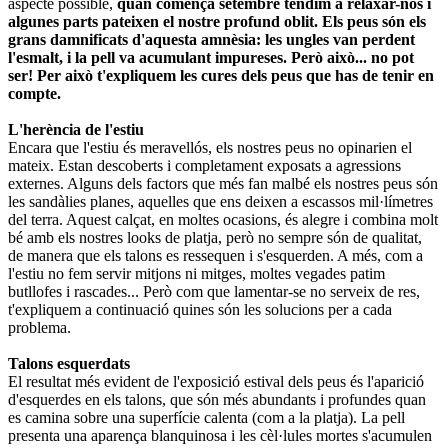
aspecte possible,
quan comença setembre tendim a relaxar-nos i
algunes parts pateixen el nostre profund oblit. Els peus són els
grans damnificats d'aquesta amnèsia: les ungles van perdent
l'esmalt, i la pell va acumulant impureses. Però això... no pot
ser! Per això t'expliquem les cures dels peus que has de tenir en
compte.
L'herència de l'estiu
Encara que l'estiu és meravellós, els nostres peus no opinarien el
mateix. Estan descoberts i completament exposats a agressions
externes. Alguns dels factors que més fan malbé els nostres peus són
les sandàlies planes, aquelles que ens deixen a escassos mil·límetres
del terra. Aquest calçat, en moltes ocasions, és alegre i combina molt
bé amb els nostres looks de platja, però no sempre són de qualitat,
de manera que els talons es ressequen i s'esquerden. A més, com a
l'estiu no fem servir mitjons ni mitges, moltes vegades patim
butllofes i rascades... Però com que lamentar-se no serveix de res,
t'expliquem a continuació quines són les solucions per a cada
problema.
Talons esquerdats
El resultat més evident de l'exposició estival dels peus és l'aparició
d'esquerdes en els talons, que són més abundants i profundes quan
es camina sobre una superfície calenta (com a la platja). La pell
presenta una aparença blanquinosa i les cèl·lules mortes s'acumulen