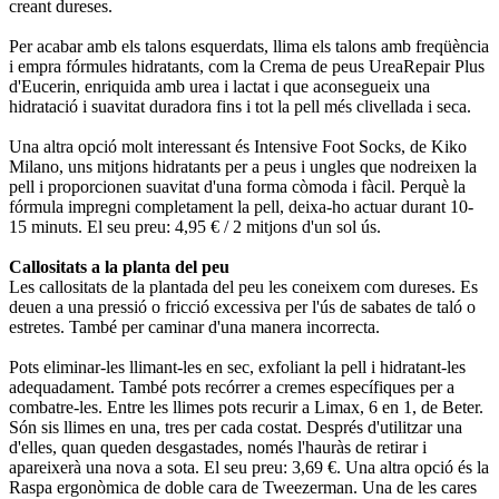
creant dureses.
Per acabar amb els talons esquerdats, llima els talons amb freqüència
i empra fórmules hidratants, com la Crema de peus UreaRepair Plus
d'Eucerin, enriquida amb urea i lactat i que aconsegueix una
hidratació i suavitat duradora fins i tot la pell més clivellada i seca.
Una altra opció molt interessant és Intensive Foot Socks, de Kiko
Milano, uns mitjons hidratants per a peus i ungles que nodreixen la
pell i proporcionen suavitat d'una forma còmoda i fàcil. Perquè la
fórmula impregni completament la pell, deixa-ho actuar durant 10-
15 minuts. El seu preu: 4,95 € / 2 mitjons d'un sol ús.
Callositats a la planta del peu
Les callositats de la plantada del peu les coneixem com dureses. Es
deuen a una pressió o fricció excessiva per l'ús de sabates de taló o
estretes. També per caminar d'una manera incorrecta.
Pots eliminar-les llimant-les en sec, exfoliant la pell i hidratant-les
adequadament. També pots recórrer a cremes específiques per a
combatre-les. Entre les llimes pots recurir a Limax, 6 en 1, de Beter.
Són sis llimes en una, tres per cada costat. Després d'utilitzar una
d'elles, quan queden desgastades, només l'hauràs de retirar i
apareixerà una nova a sota. El seu preu: 3,69 €. Una altra opció és la
Raspa ergonòmica de doble cara de Tweezerman. Una de les cares