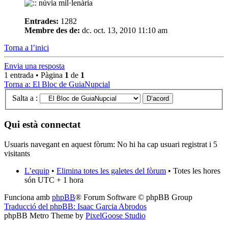
Entrades:
1282
Membre des de:
dc. oct. 13, 2010 11:10 am
Torna a l’inici
Envia una resposta
1 entrada • Pàgina
1
de
1
Torna a: El Bloc de GuiaNupcial
Salta a :
Qui està connectat
Usuaris navegant en aquest fòrum: No hi ha cap usuari registrat i 5
visitants
L’equip
•
Elimina totes les galetes del fòrum
• Totes les hores
són UTC + 1 hora
Funciona amb
phpBB
® Forum Software © phpBB Group
Traducció del phpBB: Isaac Garcia Abrodos
phpBB Metro Theme by
PixelGoose Studio