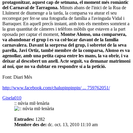
protagonitzar, aquest cap de setmana, el moment més romàntic
del Carnaval de Tarragona.
Minuts abans de l'inici de la Rua de
Lluïment de diumenge a la tarda, la comparsa va aturar el seu
recorregut per fer-se una fotografia de família a l'avinguda Vidal i
Barraquer. En aquell precís instant, amb tots els membres somrient a
la gran quantitat de càmeres i telèfons mòbils que estaven a la part
oposada per captar el moment,
Montse Alonso, una comparsera,
va abandonar el grup i es va col·locar davant de la família
carnavalera. Davant la sorpresa del grup, i sobretot de la seva
parella, Javi Ortiz, també membre de la comparsa, Alonso es va
agenollar, amb una petita capsa entre les mans, la va obrir, i va
deixar al descobert un anell. Acte seguit, va demanar matrimoni
al noi, que no va dubtar en respondre sí a la petició.
Font: Diari Més
http://www.facebook.com/chalupinpinpin/ ... 759762051/
Gisela010
:: núvia mil·lenària
Entrades:
1282
Membre des de:
dc. oct. 13, 2010 11:10 am