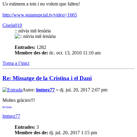
Us estimem a tots i no volem que falteu!
http://www.guianupcial.tv/video=1665
Gisela010
:: núvia mil·lenària
Entrades:
1282
Membre des de:
dc. oct. 13, 2010 11:10 am
Torna a l’inici
Re: Missatge de la Cristina i el Dani
Autor:
lmtnez77
» dj. jul. 20, 2017 2:07 pm
Moltes gràcies!!!
blog10.info/
lmtnez77
Entrades:
3
Membre des de:
dj. jul. 20, 2017 1:15 pm