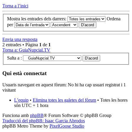
Torna a l’inici
Mostra les entrades dels darrers:
Ordena
per
Envia una resposta
2 entrades • Pàgina
1
de
1
Torna a: GuiaNupcial.TV
Salta a :
Qui està connectat
Usuaris navegant en aquest fòrum: No hi ha cap usuari registrat i 1
visitant
L’equip
•
Elimina totes les galetes del fòrum
• Totes les hores
són UTC + 1 hora
Funciona amb
phpBB
® Forum Software © phpBB Group
Traducció del phpBB: Isaac Garcia Abrodos
phpBB Metro Theme by
PixelGoose Studio