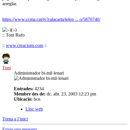
arreglar.
https://www.ccma.cat/tv3/alacarta/telen ... o/5870740/
:: Toni Rufo
::
www.creacions.com
::
Toni
Administrador bi-mil·lenari
Entrades:
4234
Membre des de:
dc. abr. 23, 2003 12:23 pm
Ubicació:
bcn
Lloc web
Torna a l’inici
Envia una resposta