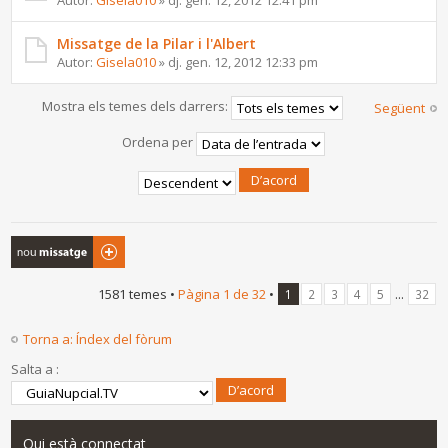
Autor:
Gisela010
» dj. gen. 12, 2012 12:41 pm
Missatge de la Pilar i l'Albert
Autor:
Gisela010
» dj. gen. 12, 2012 12:33 pm
Mostra els temes dels darrers:
Següent
Ordena per
Publica un nou
tema
1581 temes •
Pàgina
1
de
32
•
...
1
2
3
4
5
32
Torna a: Índex del fòrum
Salta a :
Qui està connectat