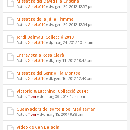
Missatge del David i la Cristina
Autor:
Gisela010
» dv. gen. 20, 2012 12:57 pm
Missatge de la Júlia i l'Imma
Autor:
Gisela010
» dv. gen. 20, 2012 12:54 pm
Jordi Dalmau. Col·lecció 2013
Autor:
Gisela010
» dj. maig 24, 2012 10:54 am
Entrevista a Rosa Clarà
Autor:
Gisela010
» dl. juny 11, 2012 10:47 am
Missatge del Sergio i la Montse
Autor:
Gisela010
» dl. gen. 16, 2012 12:43 pm
Victorio & Lucchino. Col·lecció 2014 :::
Autor:
Toni
» dc. maig 08, 2013 12:25 pm
Guanyadors del sorteig pel Mediterrani.
Autor:
Toni
» dv. maig 18, 2007 9:38 am
Vídeo de Can Baladia