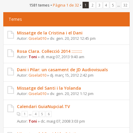
1581 temes •
Pàgina
1
de
32
•
...
1
2
3
4
5
32
Temes
Missatge de la Cristina i el Dani
Autor:
Gisela010
» dv. gen. 20, 2012 12:45 pm
Rosa Clara. Col·lecció 2014 :::::::::
Autor:
Toni
» dt. maig 07, 2013 9:40 am
Dani i Pilar: un casament de JD Audiovisuals
Autor:
Gisela010
» dj. març 15, 2012 2:42 pm
Missatge del Santi i la Yolanda
Autor:
Gisela010
» dv. gen. 20, 2012 1:12 pm
Calendari GuiaNupcial.TV
...
1
4
5
6
Autor:
Toni
» dc. maig 07, 2008 3:03 pm