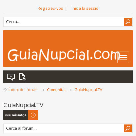
Registreu-vos
|
Inicia la sessió
Índex del fòrum
Comunitat
GuiaNupcial.TV
GuiaNupcial.TV
Publica un nou
tema