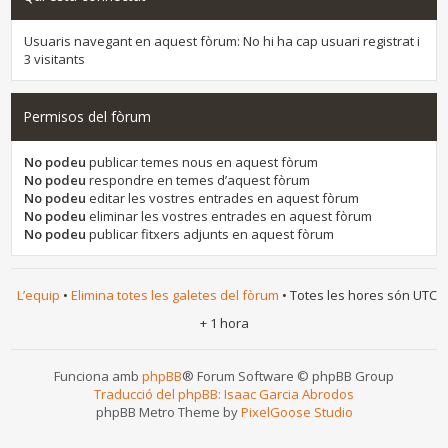
Usuaris navegant en aquest fòrum: No hi ha cap usuari registrat i
3 visitants
Permisos del fòrum
No podeu
publicar temes nous en aquest fòrum
No podeu
respondre en temes d’aquest fòrum
No podeu
editar les vostres entrades en aquest fòrum
No podeu
eliminar les vostres entrades en aquest fòrum
No podeu
publicar fitxers adjunts en aquest fòrum
L’equip
•
Elimina totes les galetes del fòrum
• Totes les hores són UTC
+ 1 hora
Funciona amb
phpBB
® Forum Software © phpBB Group
Traducció del phpBB: Isaac Garcia Abrodos
phpBB Metro Theme by
PixelGoose Studio