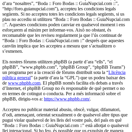
d’ara “nosaltres”, “Boda :: Foro Bodas :: GuiaNupcial.com ::”,
“http://foro.guianupcial.com”), accepteu les condicions legals
següents. Si no accepteu totes les condicions legals següents, si us
plau no accediu ni utilitzeu “Boda :: Foro Bodas :: GuiaNupcial.com
::”. Aquestes condicions poden canviar en qualsevol moment i ens
esforçarem al màxim per informar-vos. Això no obstant, és
recomanable que les reviseu regularment ja que l’ús continuat de
“Boda :: Foro Bodas :: GuiaNupcial.com ::” després que aquestes
canvïin implica que les accepteu a mesura que s’actualitzen o
s’esmenen.
Els nostres fòrums utilitzen phpBB (a partir d’ara “ells”, “el
phpBB”, “www.phpbb.com”, “phpBB Group”, “phpBB Teams”)
un programa per a la creació de fòrums distribuït sota la “
Llicència
pública general
” (a partir d’ara la “GPL”) que us podeu baixar des
de
www.phpbb.com
. El phpBB només facilita els debats a través
d’Internet, el phpBB Group no és responsable de què permet o no
en termes de cotingut o conducta. Per a més informació sobre el
phpBB, dirigiu-vos a:
https://www.phpbb.com/
.
Accepteu no publicar material abusiu, obscè, vulgar, difamatori,
d’odi, amenaçant, orientat sexualment o de qualsevol altre tipus que
pugui violar qualsevol de les lleis del vostre país, del país en què
“Boda :: Foro Bodas :: GuiaNupcial.com ::” està allotjat o qualsevol
llei intenacional. Si ho feu, és possible que us expulsin de manera