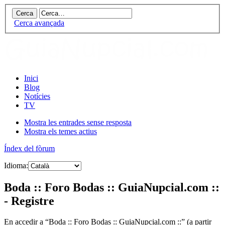
Cerca avançada
Inici
Blog
Notícies
TV
Mostra les entrades sense resposta
Mostra els temes actius
Índex del fòrum
Idioma:
Boda :: Foro Bodas :: GuiaNupcial.com ::
- Registre
En accedir a “Boda :: Foro Bodas :: GuiaNupcial.com ::” (a partir