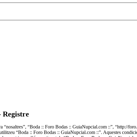
- Registre
a “nosaltres”, “Boda :: Foro Bodas :: GuiaNupcial.com ::”, “http://foro
ni utilitzeu “Boda :: Foro Bodas :: GuiaNupcial.com ::”. Aquestes cond