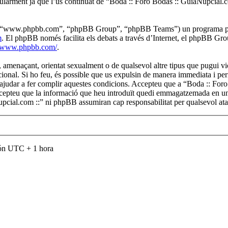
gularment ja que l’ús continuat de “Boda :: Foro Bodas :: GuiaNupcial.c
B”, “www.phpbb.com”, “phpBB Group”, “phpBB Teams”) un programa per a
m
. El phpBB només facilita els debats a través d’Internet, el phpBB Gr
//www.phpbb.com/
.
 amenaçant, orientat sexualment o de qualsevol altre tipus que pugui viol
cional. Si ho feu, és possible que us expulsin de manera immediata i per
er ajudar a fer complir aquestes condicions. Accepteu que a “Boda :: For
cepteu que la informació que heu introduït quedi emmagatzemada en una
upcial.com ::” ni phpBB assumiran cap responsabilitat per qualsevol at
són UTC + 1 hora