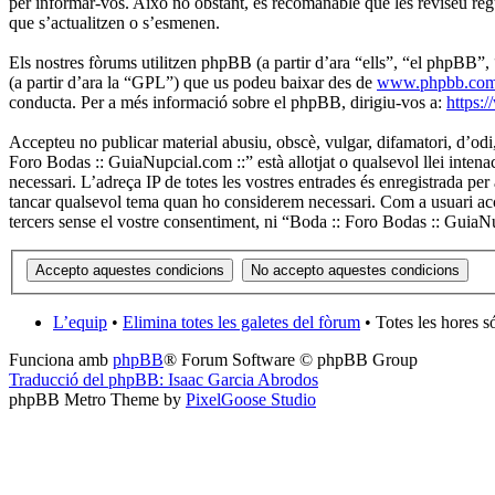
per informar-vos. Això no obstant, és recomanable que les reviseu re
que s’actualitzen o s’esmenen.
Els nostres fòrums utilitzen phpBB (a partir d’ara “ells”, “el phpB
(a partir d’ara la “GPL”) que us podeu baixar des de
www.phpbb.co
conducta. Per a més informació sobre el phpBB, dirigiu-vos a:
https:
Accepteu no publicar material abusiu, obscè, vulgar, difamatori, d’odi,
Foro Bodas :: GuiaNupcial.com ::” està allotjat o qualsevol llei intena
necessari. L’adreça IP de totes les vostres entrades és enregistrada p
tancar qualsevol tema quan ho considerem necessari. Com a usuari ac
tercers sense el vostre consentiment, ni “Boda :: Foro Bodas :: GuiaN
L’equip
•
Elimina totes les galetes del fòrum
• Totes les hores 
Funciona amb
phpBB
® Forum Software © phpBB Group
Traducció del phpBB: Isaac Garcia Abrodos
phpBB Metro Theme by
PixelGoose Studio