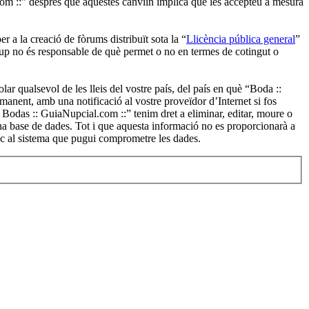
om ::” després que aquestes canvïin implica que les accepteu a mesura
 la creació de fòrums distribuït sota la “
Llicència pública general
”
oup no és responsable de què permet o no en termes de cotingut o
ar qualsevol de les lleis del vostre país, del país en què “Boda ::
manent, amb una notificació al vostre proveïdor d’Internet si fos
o Bodas :: GuiaNupcial.com ::” tenim dret a eliminar, editar, moure o
 base de dades. Tot i que aquesta informació no es proporcionarà a
ac al sistema que pugui comprometre les dades.