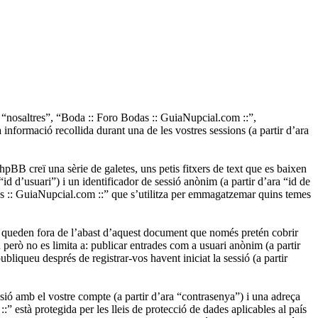
 “nosaltres”, “Boda :: Foro Bodas :: GuiaNupcial.com ::”,
ormació recollida durant una de les vostres sessions (a partir d’ara
BB creï una sèrie de galetes, uns petis fitxers de text que es baixen
d d’usuari”) i un identificador de sessió anònim (a partir d’ara “id de
s :: GuiaNupcial.com ::” que s’utilitza per emmagatzemar quins temes
 queden fora de l’abast d’aquest document que només pretén cobrir
però no es limita a: publicar entrades com a usuari anònim (a partir
bliqueu després de registrar-vos havent iniciat la sessió (a partir
sió amb el vostre compte (a partir d’ara “contrasenya”) i una adreça
” està protegida per les lleis de protecció de dades aplicables al país