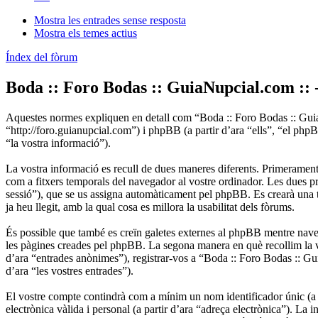
Mostra les entrades sense resposta
Mostra els temes actius
Índex del fòrum
Boda :: Foro Bodas :: GuiaNupcial.com :: 
Aquestes normes expliquen en detall com “Boda :: Foro Bodas :: GuiaN
“http://foro.guianupcial.com”) i phpBB (a partir d’ara “ells”, “el p
“la vostra informació”).
La vostra informació es recull de dues maneres diferents. Primerament,
com a fitxers temporals del navegador al vostre ordinador. Les dues pri
sessió”), que se us assigna automàticament pel phpBB. Es crearà una 
ja heu llegit, amb la qual cosa es millora la usabilitat dels fòrums.
És possible que també es creïn galetes externes al phpBB mentre nav
les pàgines creades pel phpBB. La segona manera en què recollim la vo
d’ara “entrades anònimes”), registrar-vos a “Boda :: Foro Bodas :: Guia
d’ara “les vostres entrades”).
El vostre compte contindrà com a mínim un nom identificador únic (a pa
electrònica vàlida i personal (a partir d’ara “adreça electrònica”). La