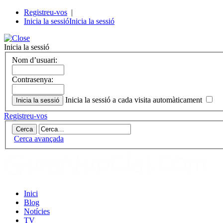
Registreu-vos
|
Inicia la sessió
Inicia la sessió
Inicia la sessió
Nom d’usuari:
Contrasenya:
Inicia la sessió a cada visita automàticament
Registreu-vos
Cerca avançada
Inici
Blog
Notícies
TV