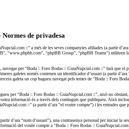
- Normes de privadesa
upcial.com ::” a més de les seves companyies afiliades (a partir d’ara
hpBB”, “www.phpbb.com”, “phpBB Group”, “phpBB Teams”) utilitzen la inf
 navegar per “Boda :: Foro Bodas :: GuiaNupcial.com ::” farà que el php
meres galetes només contenen un identificador d’usuari (a partir d’ara “i
tercera galeta un cop hagueu navegat pels temes de “Boda :: Foro Boda
egueu per “Boda :: Foro Bodas :: GuiaNupcial.com ::”, això no obstant,
stra informació és a través dels continguts que publiqueu. Això inclou 
Nupcial.com ::” (a partir d’ara “el vostre compte”) i les entrades que pu
rtir d’ara “nom d’usuari”), una contrasenya personal per iniciar la ses
 informació del vostre compte a “Boda :: Foro Bodas :: GuiaNupcial.com ::