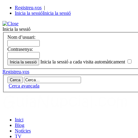
Registreu-vos
|
Inicia la sessió
Inicia la sessió
Inicia la sessió
Nom d’usuari:
Contrasenya:
Inicia la sessió a cada visita automàticament
Registreu-vos
Cerca avançada
Inici
Blog
Notícies
TV