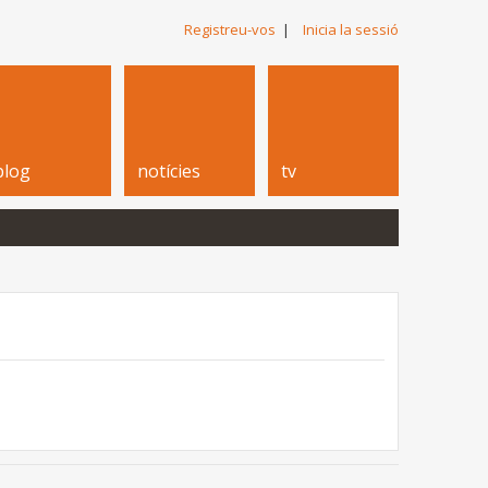
Registreu-vos
|
Inicia la sessió
blog
notícies
tv