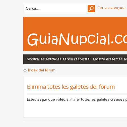
Cerca avançada
Mostra les entrades sense resposta
Mostra els temes ac
Índex del fòrum
Elimina totes les galetes del fòrum
Esteu segur que voleu eliminar totes les galetes creades 