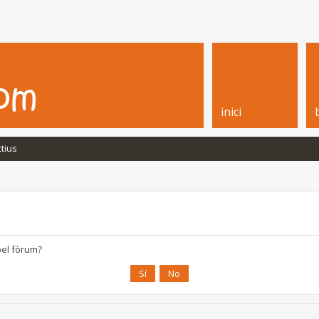
inici
tius
pel fòrum?