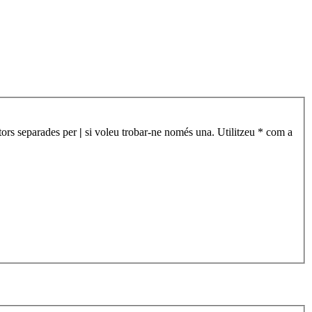
àtors separades per
|
si voleu trobar-ne només una. Utilitzeu * com a