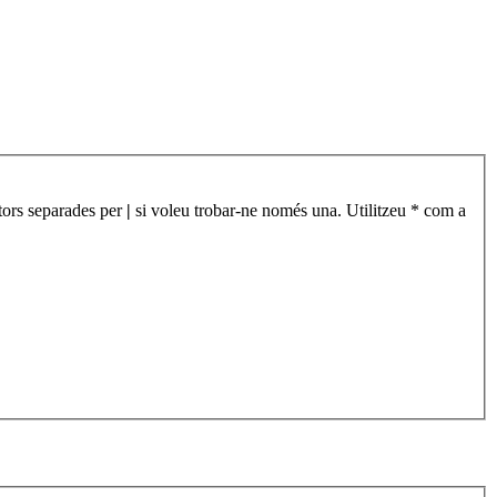
àtors separades per
|
si voleu trobar-ne només una. Utilitzeu * com a