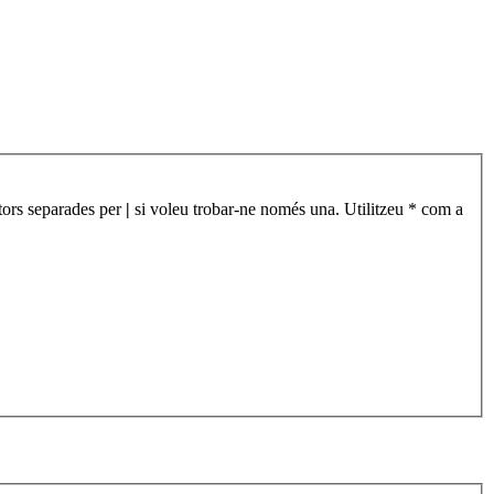
àtors separades per
|
si voleu trobar-ne només una. Utilitzeu * com a