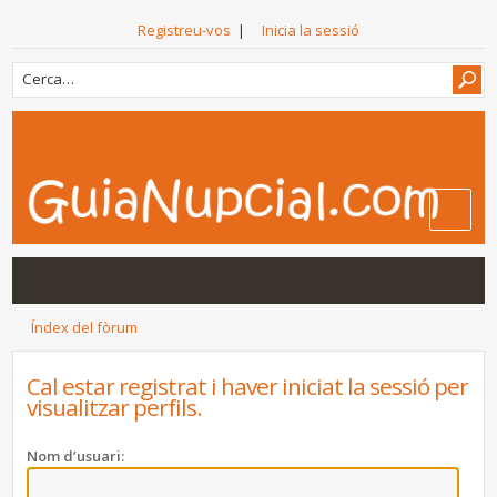
Registreu-vos
|
Inicia la sessió
Índex del fòrum
Cal estar registrat i haver iniciat la sessió per
visualitzar perfils.
Nom d’usuari: