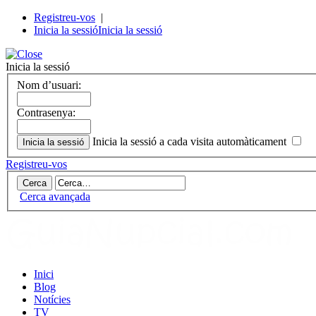
Registreu-vos
|
Inicia la sessió
Inicia la sessió
Inicia la sessió
Nom d’usuari:
Contrasenya:
Inicia la sessió a cada visita automàticament
Registreu-vos
Cerca avançada
Inici
Blog
Notícies
TV