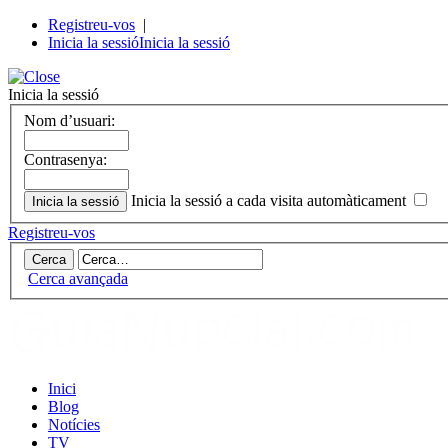
Registreu-vos
|
Inicia la sessió
Inicia la sessió
Inicia la sessió
Nom d’usuari:
Contrasenya:
Inicia la sessió a cada visita automàticament
Registreu-vos
Cerca avançada
Inici
Blog
Notícies
TV