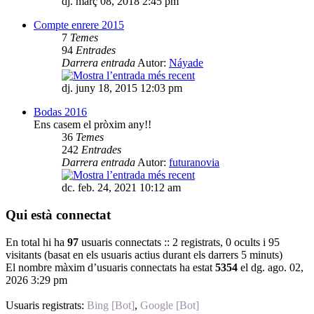
dj. març 08, 2018 2:45 pm
Compte enrere 2015
7
Temes
94
Entrades
Darrera entrada
Autor:
Náyade
dj. juny 18, 2015 12:03 pm
Bodas 2016
Ens casem el pròxim any!!
36
Temes
242
Entrades
Darrera entrada
Autor:
futuranovia
dc. feb. 24, 2021 10:12 am
Qui està connectat
En total hi ha
97
usuaris connectats :: 2 registrats, 0 ocults i 95
visitants (basat en els usuaris actius durant els darrers 5 minuts)
El nombre màxim d’usuaris connectats ha estat
5354
el dg. ago. 02,
2026 3:29 pm
Usuaris registrats:
Bing [Bot]
,
Google [Bot]