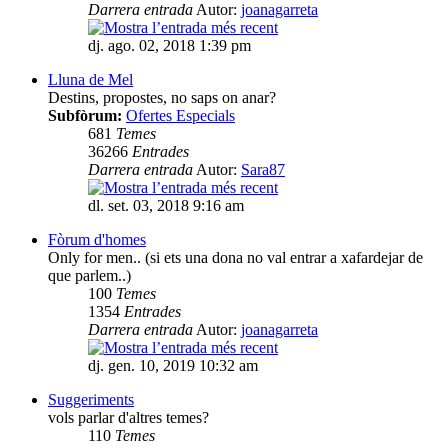
Darrera entrada
Autor:
joanagarreta
dj. ago. 02, 2018 1:39 pm
Lluna de Mel
Destins, propostes, no saps on anar?
Subfòrum:
Ofertes Especials
681
Temes
36266
Entrades
Darrera entrada
Autor:
Sara87
dl. set. 03, 2018 9:16 am
Fòrum d'homes
Only for men.. (si ets una dona no val entrar a xafardejar de
que parlem..)
100
Temes
1354
Entrades
Darrera entrada
Autor:
joanagarreta
dj. gen. 10, 2019 10:32 am
Suggeriments
vols parlar d'altres temes?
110
Temes