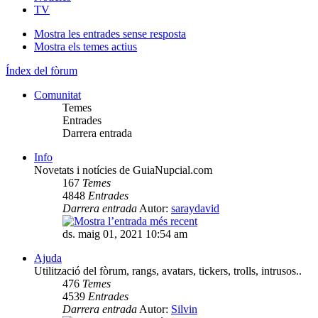
TV
Mostra les entrades sense resposta
Mostra els temes actius
Índex del fòrum
Comunitat
Temes
Entrades
Darrera entrada
Info
Novetats i notícies de GuiaNupcial.com
167
Temes
4848
Entrades
Darrera entrada
Autor:
saraydavid
ds. maig 01, 2021 10:54 am
Ajuda
Utilització del fòrum, rangs, avatars, tickers, trolls, intrusos..
476
Temes
4539
Entrades
Darrera entrada
Autor:
Silvin