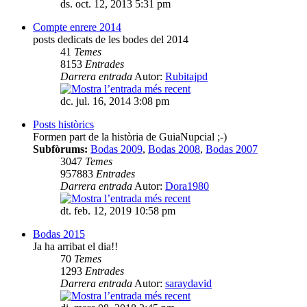
ds. oct. 12, 2013 5:31 pm
Compte enrere 2014
posts dedicats de les bodes del 2014
41
Temes
8153
Entrades
Darrera entrada
Autor:
Rubitajpd
dc. jul. 16, 2014 3:08 pm
Posts històrics
Formen part de la història de GuiaNupcial ;-)
Subfòrums:
Bodas 2009
,
Bodas 2008
,
Bodas 2007
3047
Temes
957883
Entrades
Darrera entrada
Autor:
Dora1980
dt. feb. 12, 2019 10:58 pm
Bodas 2015
Ja ha arribat el dia!!
70
Temes
1293
Entrades
Darrera entrada
Autor:
saraydavid