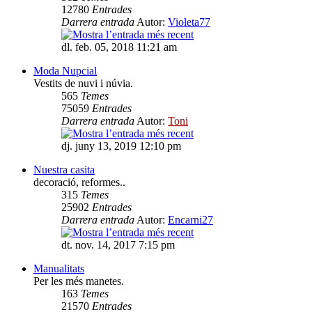
12780
Entrades
Darrera entrada
Autor:
Violeta77
dl. feb. 05, 2018 11:21 am
Moda Nupcial
Vestits de nuvi i núvia.
565
Temes
75059
Entrades
Darrera entrada
Autor:
Toni
dj. juny 13, 2019 12:10 pm
Nuestra casita
decoració, reformes..
315
Temes
25902
Entrades
Darrera entrada
Autor:
Encarni27
dt. nov. 14, 2017 7:15 pm
Manualitats
Per les més manetes.
163
Temes
21570
Entrades