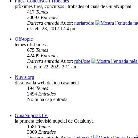
Fires, Concursos i Trobades
pròximes fires, concursos i trobades oficials de GuiaNupcial
417
Temes
20093
Entrades
Darrera entrada
Autor:
nuriarodra
dt. feb. 28, 2017 1:54 pm
Off-topic
temes off-bodes..
675
Temes
42499
Entrades
Darrera entrada
Autor:
rubiJose
ds. gen. 22, 2022 2:11 am
Nuvis.org
dissenya la web del teu casament
194
Temes
2494
Entrades
No hi ha cap entrada
GuiaNupcial.TV
la primera televisió nupcial de Catalunya
1581
Temes
3009
Entrades
Darrera entrada
Autor:
lmtnez77