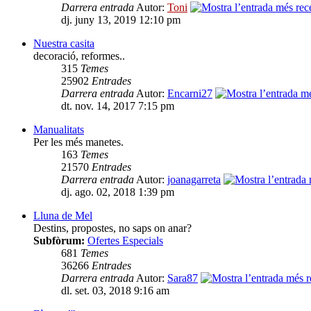
Darrera entrada
Autor:
Toni
dj. juny 13, 2019 12:10 pm
Nuestra casita
decoració, reformes..
315
Temes
25902
Entrades
Darrera entrada
Autor:
Encarni27
dt. nov. 14, 2017 7:15 pm
Manualitats
Per les més manetes.
163
Temes
21570
Entrades
Darrera entrada
Autor:
joanagarreta
dj. ago. 02, 2018 1:39 pm
Lluna de Mel
Destins, propostes, no saps on anar?
Subfòrum:
Ofertes Especials
681
Temes
36266
Entrades
Darrera entrada
Autor:
Sara87
dl. set. 03, 2018 9:16 am