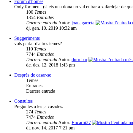
Fòrum d'homes
Only for men.. (si ets una dona no val entrar a xafardejar de qu
100
Temes
1354
Entrades
Darrera entrada
Autor:
joanagarreta
dj. gen. 10, 2019 10:32 am
Suggeriments
vols parlar d'altres temes?
110
Temes
7744
Entrades
Darrera entrada
Autor:
durrebar
dc. des. 12, 2018 1:43 pm
Desprès de casar-se
Temes
Entrades
Darrera entrada
Consultes
Preguntes a les ja casades.
274
Temes
7474
Entrades
Darrera entrada
Autor:
Encarni27
dt. nov. 14, 2017 7:21 pm