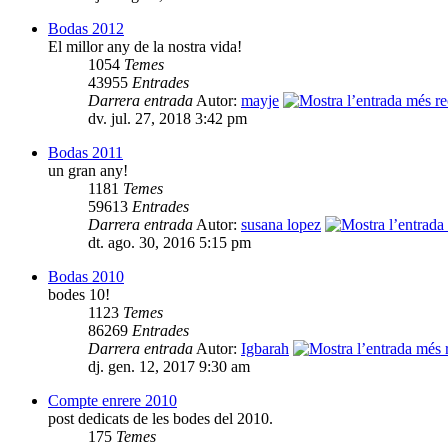
Bodas 2012
El millor any de la nostra vida!
1054
Temes
43955
Entrades
Darrera entrada
Autor:
mayje
dv. jul. 27, 2018 3:42 pm
Bodas 2011
un gran any!
1181
Temes
59613
Entrades
Darrera entrada
Autor:
susana lopez
dt. ago. 30, 2016 5:15 pm
Bodas 2010
bodes 10!
1123
Temes
86269
Entrades
Darrera entrada
Autor:
Igbarah
dj. gen. 12, 2017 9:30 am
Compte enrere 2010
post dedicats de les bodes del 2010.
175
Temes