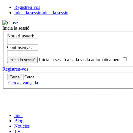
Registreu-vos
|
Inicia la sessió
Inicia la sessió
Inicia la sessió
Nom d’usuari:
Contrasenya:
Inicia la sessió a cada visita automàticament
Registreu-vos
Cerca avançada
Inici
Blog
Notícies
TV