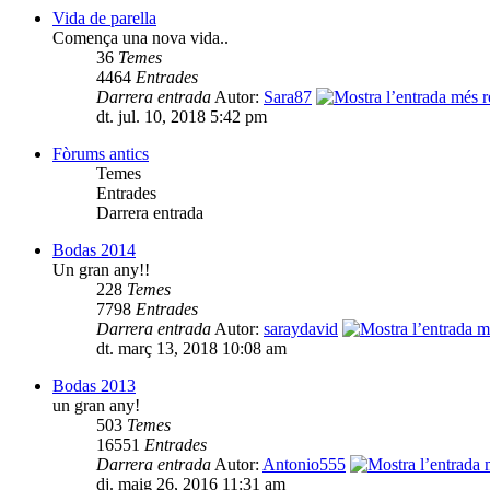
Vida de parella
Comença una nova vida..
36
Temes
4464
Entrades
Darrera entrada
Autor:
Sara87
dt. jul. 10, 2018 5:42 pm
Fòrums antics
Temes
Entrades
Darrera entrada
Bodas 2014
Un gran any!!
228
Temes
7798
Entrades
Darrera entrada
Autor:
saraydavid
dt. març 13, 2018 10:08 am
Bodas 2013
un gran any!
503
Temes
16551
Entrades
Darrera entrada
Autor:
Antonio555
dj. maig 26, 2016 11:31 am