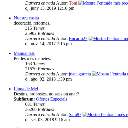
Darrera entrada
Autor:
Toni
dj. juny 13, 2019 12:10 pm
Nuestra casita
decoració, reformes..
315
Temes
25902
Entrades
Darrera entrada
Autor:
Encarni27
dt. nov. 14, 2017 7:15 pm
Manualitats
Per les més manetes.
163
Temes
21570
Entrades
Darrera entrada
Autor:
joanagarreta
dj. ago. 02, 2018 1:39 pm
Lluna de Mel
Destins, propostes, no saps on anar?
Subfòrum:
Ofertes Especials
681
Temes
36266
Entrades
Darrera entrada
Autor:
Sara87
dl. set. 03, 2018 9:16 am