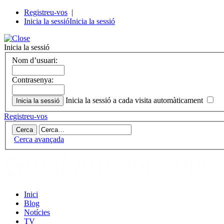
Registreu-vos
|
Inicia la sessió
Inicia la sessió
Inicia la sessió
Nom d’usuari:
Contrasenya:
Inicia la sessió a cada visita automàticament
Registreu-vos
Cerca avançada
Inici
Blog
Notícies
TV