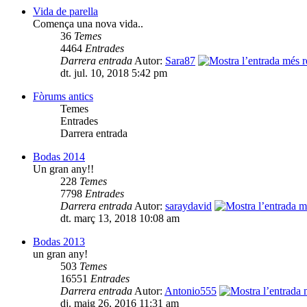
Vida de parella
Comença una nova vida..
36
Temes
4464
Entrades
Darrera entrada
Autor:
Sara87
dt. jul. 10, 2018 5:42 pm
Fòrums antics
Temes
Entrades
Darrera entrada
Bodas 2014
Un gran any!!
228
Temes
7798
Entrades
Darrera entrada
Autor:
saraydavid
dt. març 13, 2018 10:08 am
Bodas 2013
un gran any!
503
Temes
16551
Entrades
Darrera entrada
Autor:
Antonio555
dj. maig 26, 2016 11:31 am