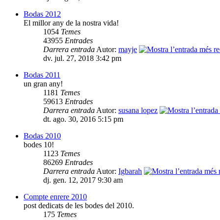
Bodas 2012
El millor any de la nostra vida!
1054
Temes
43955
Entrades
Darrera entrada
Autor:
mayje
dv. jul. 27, 2018 3:42 pm
Bodas 2011
un gran any!
1181
Temes
59613
Entrades
Darrera entrada
Autor:
susana lopez
dt. ago. 30, 2016 5:15 pm
Bodas 2010
bodes 10!
1123
Temes
86269
Entrades
Darrera entrada
Autor:
Igbarah
dj. gen. 12, 2017 9:30 am
Compte enrere 2010
post dedicats de les bodes del 2010.
175
Temes