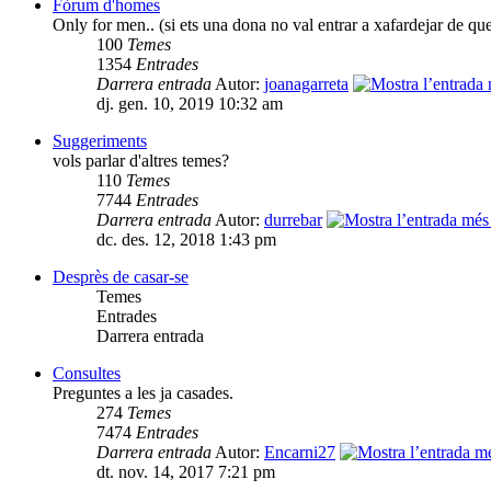
Fòrum d'homes
Only for men.. (si ets una dona no val entrar a xafardejar de qu
100
Temes
1354
Entrades
Darrera entrada
Autor:
joanagarreta
dj. gen. 10, 2019 10:32 am
Suggeriments
vols parlar d'altres temes?
110
Temes
7744
Entrades
Darrera entrada
Autor:
durrebar
dc. des. 12, 2018 1:43 pm
Desprès de casar-se
Temes
Entrades
Darrera entrada
Consultes
Preguntes a les ja casades.
274
Temes
7474
Entrades
Darrera entrada
Autor:
Encarni27
dt. nov. 14, 2017 7:21 pm