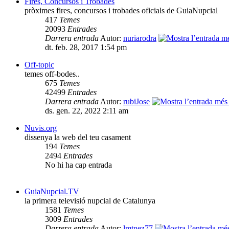
Fires, Concursos i Trobades
pròximes fires, concursos i trobades oficials de GuiaNupcial
417
Temes
20093
Entrades
Darrera entrada
Autor:
nuriarodra
dt. feb. 28, 2017 1:54 pm
Off-topic
temes off-bodes..
675
Temes
42499
Entrades
Darrera entrada
Autor:
rubiJose
ds. gen. 22, 2022 2:11 am
Nuvis.org
dissenya la web del teu casament
194
Temes
2494
Entrades
No hi ha cap entrada
GuiaNupcial.TV
la primera televisió nupcial de Catalunya
1581
Temes
3009
Entrades
Darrera entrada
Autor:
lmtnez77