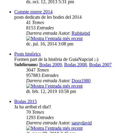
ds. oct. 12, 2013 5:31 pm
Compte enrere 2014
posts dedicats de les bodes del 2014
41
Temes
8153
Entrades
Darrera entrada
Autor:
Rubitajpd
dc. jul. 16, 2014 3:08 pm
Posts històrics
Formen part de la història de GuiaNupcial ;-)
Subfòrums:
Bodas 2009
,
Bodas 2008
,
Bodas 2007
3047
Temes
957883
Entrades
Darrera entrada
Autor:
Dora1980
dt. feb. 12, 2019 10:58 pm
Bodas 2015
Ja ha arribat el dia!!
70
Temes
1293
Entrades
Darrera entrada
Autor:
saraydavid