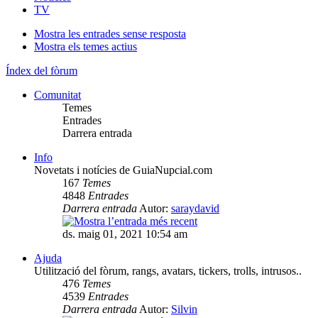
TV
Mostra les entrades sense resposta
Mostra els temes actius
Índex del fòrum
Comunitat
Temes
Entrades
Darrera entrada
Info
Novetats i notícies de GuiaNupcial.com
167
Temes
4848
Entrades
Darrera entrada
Autor:
saraydavid
ds. maig 01, 2021 10:54 am
Ajuda
Utilització del fòrum, rangs, avatars, tickers, trolls, intrusos..
476
Temes
4539
Entrades
Darrera entrada
Autor:
Silvin