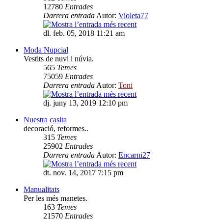
12780
Entrades
Darrera entrada
Autor:
Violeta77
dl. feb. 05, 2018 11:21 am
Moda Nupcial
Vestits de nuvi i núvia.
565
Temes
75059
Entrades
Darrera entrada
Autor:
Toni
dj. juny 13, 2019 12:10 pm
Nuestra casita
decoració, reformes..
315
Temes
25902
Entrades
Darrera entrada
Autor:
Encarni27
dt. nov. 14, 2017 7:15 pm
Manualitats
Per les més manetes.
163
Temes
21570
Entrades