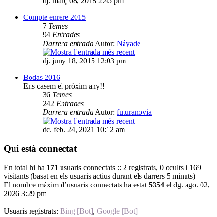
dj. març 08, 2018 2:45 pm
Compte enrere 2015
7
Temes
94
Entrades
Darrera entrada
Autor:
Náyade
dj. juny 18, 2015 12:03 pm
Bodas 2016
Ens casem el pròxim any!!
36
Temes
242
Entrades
Darrera entrada
Autor:
futuranovia
dc. feb. 24, 2021 10:12 am
Qui està connectat
En total hi ha
171
usuaris connectats :: 2 registrats, 0 ocults i 169
visitants (basat en els usuaris actius durant els darrers 5 minuts)
El nombre màxim d’usuaris connectats ha estat
5354
el dg. ago. 02,
2026 3:29 pm
Usuaris registrats:
Bing [Bot]
,
Google [Bot]