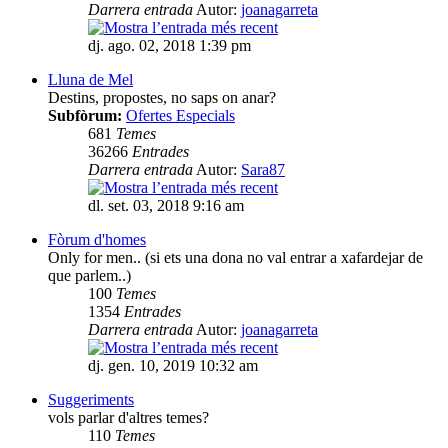
Darrera entrada
Autor:
joanagarreta
dj. ago. 02, 2018 1:39 pm
Lluna de Mel
Destins, propostes, no saps on anar?
Subfòrum:
Ofertes Especials
681
Temes
36266
Entrades
Darrera entrada
Autor:
Sara87
dl. set. 03, 2018 9:16 am
Fòrum d'homes
Only for men.. (si ets una dona no val entrar a xafardejar de
que parlem..)
100
Temes
1354
Entrades
Darrera entrada
Autor:
joanagarreta
dj. gen. 10, 2019 10:32 am
Suggeriments
vols parlar d'altres temes?
110
Temes