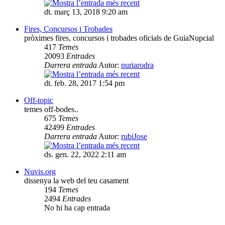
dt. març 13, 2018 9:20 am
Fires, Concursos i Trobades
pròximes fires, concursos i trobades oficials de GuiaNupcial
417
Temes
20093
Entrades
Darrera entrada
Autor:
nuriarodra
dt. feb. 28, 2017 1:54 pm
Off-topic
temes off-bodes..
675
Temes
42499
Entrades
Darrera entrada
Autor:
rubiJose
ds. gen. 22, 2022 2:11 am
Nuvis.org
dissenya la web del teu casament
194
Temes
2494
Entrades
No hi ha cap entrada